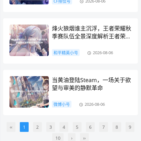
CF排位号
2026-08-06
烽火狼烟谁主沉浮，王者荣耀秋
季赛队伍全景深度解析王者荣耀
秋季赛队伍名单
和平精英小号
2026-08-06
当黄油登陆Steam，一场关于欲
望与审美的静默革命
微博小号
2026-08-06
‹‹
1
2
3
4
5
6
7
8
9
10
›
››