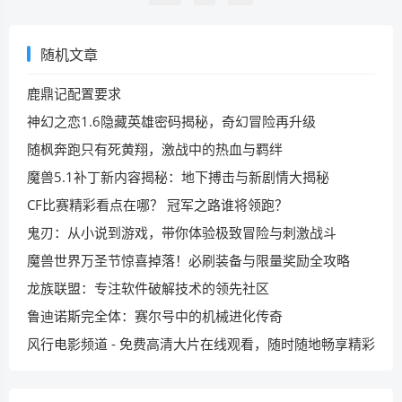
随机文章
鹿鼎记配置要求
神幻之恋1.6隐藏英雄密码揭秘，奇幻冒险再升级
随枫奔跑只有死黄翔，激战中的热血与羁绊
魔兽5.1补丁新内容揭秘：地下搏击与新剧情大揭秘
CF比赛精彩看点在哪？ 冠军之路谁将领跑？
鬼刃：从小说到游戏，带你体验极致冒险与刺激战斗
魔兽世界万圣节惊喜掉落！必刷装备与限量奖励全攻略
龙族联盟：专注软件破解技术的领先社区
鲁迪诺斯完全体：赛尔号中的机械进化传奇
风行电影频道 - 免费高清大片在线观看，随时随地畅享精彩