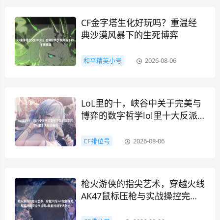
CF金字塔生化好玩吗？重温经
典沙漠风暴下的生死博弈
和平精英小号
2026-08-06
LoL里的十，峡谷中关于完美与
博弈的数字哲学lol里十大反派
角色
CF排位号
2026-08-06
枪火游侠的指尖艺术，穿越火线
AK47鼠标压枪与实战操控完全
指南cf鼠标按键无法射击