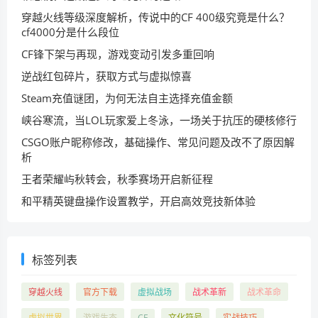
穿越火线等级深度解析，传说中的CF 400级究竟是什么？
cf4000分是什么段位
CF锋下架与再现，游戏变动引发多重回响
逆战红包碎片，获取方式与虚拟惊喜
Steam充值谜团，为何无法自主选择充值金额
峡谷寒流，当LOL玩家爱上冬泳，一场关于抗压的硬核修行
CSGO账户昵称修改，基础操作、常见问题及改不了原因解
析
王者荣耀屿秋转会，秋季赛场开启新征程
和平精英键盘操作设置教学，开启高效竞技新体验
标签列表
穿越火线
官方下载
虚拟战场
战术革新
战术革命
虚拟世界
游戏生态
CF
文化符号
实战技巧