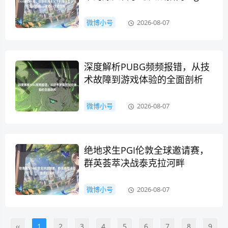
准心一个点代码
微博小号
2026-08-07
深度解析PUBG频频报错，从技
术故障到游戏体验的全面剖析
微博小号
2026-08-07
绝地求生PGI伦敦全球邀请赛，
群英荟萃决战泰克拉河畔
微博小号
2026-08-07
‹‹
1
2
3
4
5
6
7
8
9