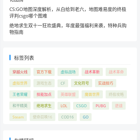
CS:GO地图深度解析，从白给到老六，地图难易度的终极
评判csgo哪个图难
绝地求生双十一狂欢盛典，年度最强福利来袭，特种兵购
物指南
标签列表
穿越火线
官方下载
虚拟战场
战术革新
战术革命
虚拟世界
游戏生态
CF
文化符号
实战技巧
王者荣耀
技能加点
英雄联盟
魔兽世界
终极攻略
和平精英
绝地求生
LOL
CSGO
PUBG
逆战
Steam
使命召唤16
COD16
GO