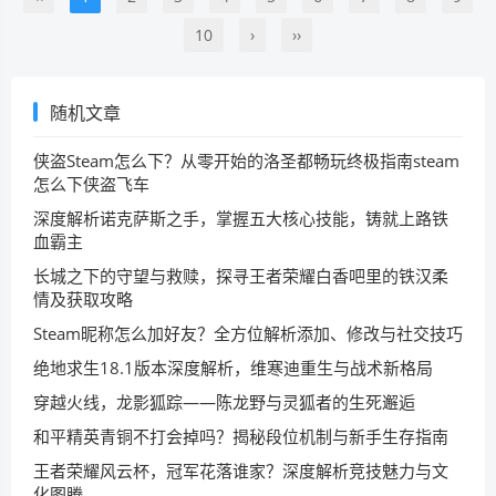
10
›
››
随机文章
侠盗Steam怎么下？从零开始的洛圣都畅玩终极指南steam
怎么下侠盗飞车
深度解析诺克萨斯之手，掌握五大核心技能，铸就上路铁
血霸主
长城之下的守望与救赎，探寻王者荣耀白香吧里的铁汉柔
情及获取攻略
Steam昵称怎么加好友？全方位解析添加、修改与社交技巧
绝地求生18.1版本深度解析，维寒迪重生与战术新格局
穿越火线，龙影狐踪——陈龙野与灵狐者的生死邂逅
和平精英青铜不打会掉吗？揭秘段位机制与新手生存指南
王者荣耀风云杯，冠军花落谁家？深度解析竞技魅力与文
化图腾