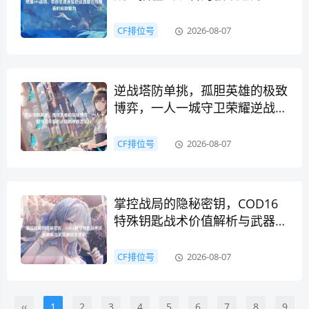
CF排位号
2026-08-07
逆战塔防单挑，孤胆英雄的极致
博弈，一人一城守卫荣耀逆战塔
防单挑怎么玩
CF排位号
2026-08-07
掌控战局的隐秘密钥，COD16
特殊钥匙战术价值解析与武器解
锁全攻略
CF排位号
2026-08-07
‹‹
1
2
3
4
5
6
7
8
9