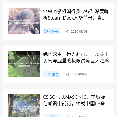
Steam掌机国行多少钱？深度解
析Steam Deck入华前景、当前
市场行情与购买建议steam掌机
国内全新现货
CF排位号
2026-08-08
绝地求生，巨人翻山，一场关于
勇气与胆量的极限试炼巨人吃鸡
CF排位号
2026-08-07
CSGO马队MASONIC，在质疑
与嘲讽中前行，铸就中国CS马
之魂