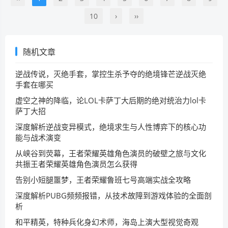
10
›
››
随机文章
逆战传说，灭绝手套，掌控生杀予夺的绝境锋芒逆战灭绝
手套在哪买
虚空之神的降临，论LOL卡萨丁大后期的绝对统治力lol卡
萨丁大招
深度解析逆战变异模式，绝境求生与人性博弈下的核心功
能与战术演变
从峡谷到荧幕，王者荣耀英雄角色演员的破壁之旅与文化
共振王者荣耀英雄角色演员怎么获得
告别小短腿噩梦，王者荣耀鲁班七号高端实战全攻略
深度解析PUBG频频报错，从技术故障到游戏体验的全面剖
析
和平精英，特种兵化身幻术师，海岛上演大型视觉奇观