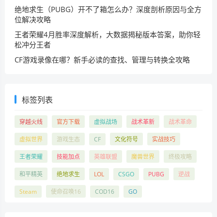
绝地求生（PUBG）开不了箱怎么办？深度剖析原因与全方
位解决攻略
王者荣耀4月胜率深度解析，大数据揭秘版本答案，助你轻
松冲分王者
CF游戏录像在哪？新手必读的查找、管理与转换全攻略
标签列表
穿越火线
官方下载
虚拟战场
战术革新
战术革命
虚拟世界
游戏生态
CF
文化符号
实战技巧
王者荣耀
技能加点
英雄联盟
魔兽世界
终极攻略
和平精英
绝地求生
LOL
CSGO
PUBG
逆战
Steam
使命召唤16
COD16
GO