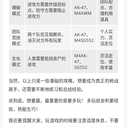
团队配
进攻方需要炸毁目标
爆破
AK-47、
合、合
点，防守方需要阻止
M4AWM
模式
理利用
进攻方
道具
团队
个人实
两个队伍互相厮杀，
AK-47、
竞技
力、灵
消灭对方所有玩家
M4SG552
模式
活走位
M4AK-
灵活走
生化
人类需要抵挡丧尸的
47、
位、使
模式
进攻
SG552
用手雷
当然，以上只是一些基础的攻略，想要成为真正的枪战
高手，还需要不断地练习和总结经验。
说到底，想要赢，最重要的是要多玩！ 多玩就会积累经
验，熟能生巧！
我还要提醒大家，玩游戏的时候要注意适度休息，不要