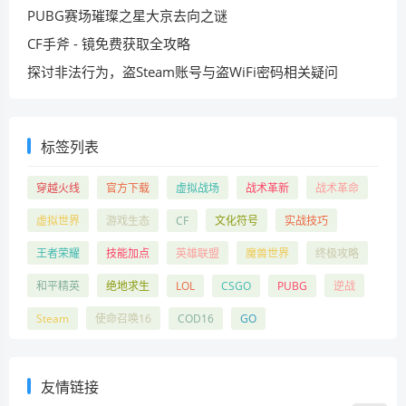
PUBG赛场璀璨之星大京去向之谜
CF手斧 - 镜免费获取全攻略
探讨非法行为，盗Steam账号与盗WiFi密码相关疑问
标签列表
穿越火线
官方下载
虚拟战场
战术革新
战术革命
虚拟世界
游戏生态
CF
文化符号
实战技巧
王者荣耀
技能加点
英雄联盟
魔兽世界
终极攻略
和平精英
绝地求生
LOL
CSGO
PUBG
逆战
Steam
使命召唤16
COD16
GO
友情链接