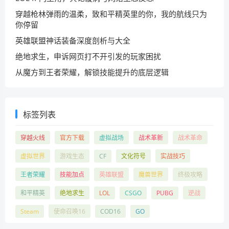
穿越枪林弹雨的温柔，致和平精英里的你，我的航线只为
你停留
英雄联盟神话装备深度剖析与大全
绝地求生，申诉网页打不开引发的玩家困扰
从魔方到王者荣耀，解锁技能提升的底层逻辑
标签列表
穿越火线
官方下载
虚拟战场
战术革新
战术革命
虚拟世界
游戏生态
CF
文化符号
实战技巧
王者荣耀
技能加点
英雄联盟
魔兽世界
终极攻略
和平精英
绝地求生
LOL
CSGO
PUBG
逆战
Steam
使命召唤16
COD16
GO