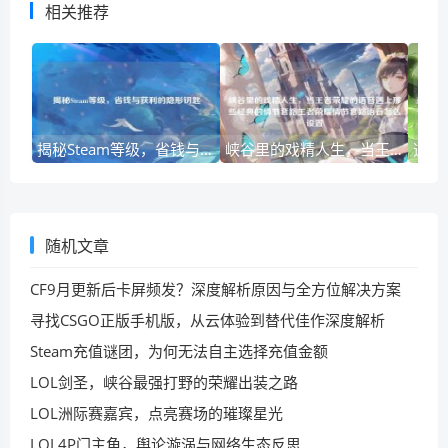
相关推荐
揭秘Steam等级，省钱与获利的隐形钥匙
峡谷里的戏精人生，当王者荣耀的语音遇上那些经典的情节套路王者荣耀情节套路语音怎么设置
随机文章
CF9月更新后卡屏频发？深度解析原因与全方位解决方案
寻找CSGO正版手机版，从云体验到替代佳作深度解析
Steam充值谜团，为何无法自主选择充值金额
LOL剑圣，峡谷最强打野的荣耀出装之路
LOL洲际赛嘉宾，点亮赛场的璀璨星光
LOL4P门主角，舆论漩涡与网络生态反思