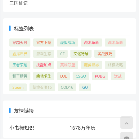
三国征途
标签列表
穿越火线
官方下载
虚拟战场
战术革新
战术革命
虚拟世界
游戏生态
CF
文化符号
实战技巧
王者荣耀
技能加点
英雄联盟
魔兽世界
终极攻略
和平精英
绝地求生
LOL
CSGO
PUBG
逆战
Steam
使命召唤16
COD16
GO
友情链接
小书橱知识
1678万年历