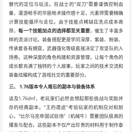
替代的定位与玩法。狂战士的“双刀”需要谨慎控制血
量，漫游枪手的华丽枪术操作感十足，元素师需要精确
计算技能循环与走位。由于技能点稀缺且洗点成本高
昂，
每一个技能加点的选择都至关重要
，催生了丰富多
样的流派讨论。装备搭配更是学问深厚，紫装、粉装、
传承套各有拥趸，武器强化等级直接决定了攻坚队的入
场券。这种深度的角色构建和资源管理，让每个角色的
成长都充满了独特的个人故事，玩家之间的技术交流和
装备炫耀构成了游戏社交的重要部分。
三、 1.76版本令人难忘的副本与装备体系
谈及1.76dnf，老玩家们必然会想起那些挑战与奖励并
存的经典副本。“王的遗迹”考验玩家的机制应对和耐
心，“比尔马克帝国试验场”（机械牛）需要团队极高的
爆发与配合。这些副本不仅产出珍贵的材料用于制作泰