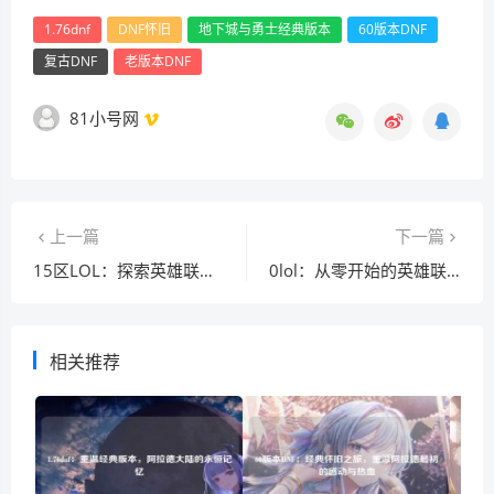
1.76dnf
DNF怀旧
地下城与勇士经典版本
60版本DNF
复古DNF
老版本DNF
81小号网
上一篇
下一篇
15区LOL：探索英雄联盟中这个神秘区域的玩法与策略
0lol：从零开始的英雄联盟之旅，新手快速上手指南
相关推荐