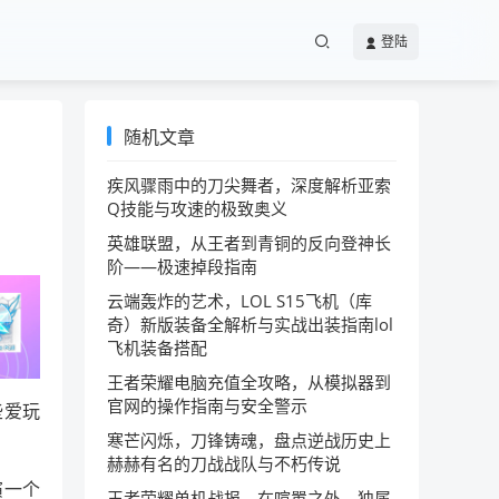
登陆
随机文章
疾风骤雨中的刀尖舞者，深度解析亚索
Q技能与攻速的极致奥义
英雄联盟，从王者到青铜的反向登神长
阶——极速掉段指南
云端轰炸的艺术，LOL S15飞机（库
奇）新版装备全解析与实战出装指南lol
飞机装备搭配
王者荣耀电脑充值全攻略，从模拟器到
官网的操作指南与安全警示
些爱玩
寒芒闪烁，刀锋铸魂，盘点逆战历史上
赫赫有名的刀战战队与不朽传说
演一个
王者荣耀单机战报，在喧嚣之外，独属