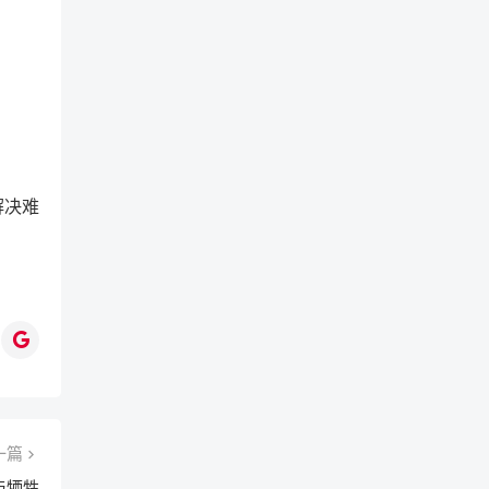
解决难
一篇
与牺牲