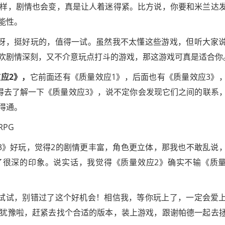
样，剧情也会变，真是让人着迷得紧。比方说，你要和米兰达
能性。
呀，挺好玩的，值得一试。虽然我不太懂这些游戏，但听大家
欢剧情深刻，又不介意玩点打斗的游戏，那这游戏可真是适合你
应2》，
它前面还有《质量效应1》，后面也有《质量效应3》
得去了解一下《质量效应3》，说不定你会发现它们之间的联系
得通。
3》好玩，觉得2的剧情更丰富，角色更立体，那我也不敢乱说
了很深的印象。说实话，我觉得《质量效应2》确实不输《质
试试，别错过了这个好机会！相信我，等你玩上了，一定会爱
犹豫啦，赶紧去找个合适的版本，装上游戏，跟谢帕德一起去