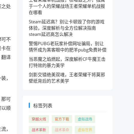
害之处
于一个人的荣耀战场王者荣耀单机战报
在哪看
Steam延迟高？别让卡顿毁了你的游戏
体验，深度解析与全方位解决指南
steam延迟高怎么解决
M可不
警惕PUBG老玩家补偿网址骗局，别让
是卡在
情怀成为黑客眼中的肥羊pubg免费补偿
，翻译
当恶魔之焰燃起，深度解析CF牛魔王击
打特效的暴力美学
剑影交错绝美双魂，王者荣耀干将莫邪
一装，
壁纸背后的艺术美学
，那可
标签列表
可以顺
穿越火线
官方下载
虚拟战场
交流，
战术革新
战术革命
虚拟世界