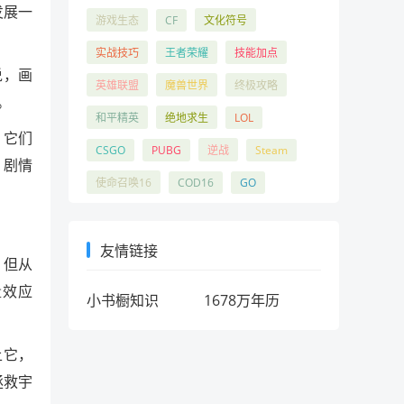
发展一
游戏生态
CF
文化符号
实战技巧
王者荣耀
技能加点
说，画
英雄联盟
魔兽世界
终极攻略
。
和平精英
绝地求生
LOL
，它们
CSGO
PUBG
逆战
Steam
，剧情
使命召唤16
COD16
GO
友情链接
，但从
量效应
小书橱知识
1678万年历
上它，
拯救宇