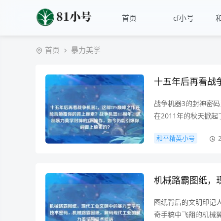
首页
cf小号
首页
暴力美学
战争机器3的封神密
在2011年的秋天掀起
机器3》用链锯枪的嗡
和平精英小号
为9.0分的硬核神作，
图纸背后的文明印记
奇手稿中飞翔的机械