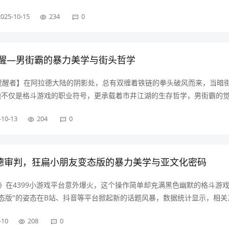
，更是人类突破物理局限的精神图腾，在当代科技语境下，"机械路霸"这
2025-10-15
234
0
学姿态，成为工业设计领域的……
觉醒—男街霸的暴力美学与街头哲学
觉醒者】在阿拉德大陆的阴影处，总有双缠着铁链的拳头破风而来，当暗
，他不仅是格斗游戏的职业符号，更承载着市井江湖的生存哲学，男街霸的
向宿命之战的蜕变，那些沾满铁锈与血渍的投掷武器，在技能特效爆发的
-10-13
204
0
力艺术，【暴力美学的具象化……
德审判，狂扁小朋友变态版的暴力美学与亚文化密码
朋友》在4399小游戏平台意外爆火，这个操作简单却充满黑色幽默的格斗游
态版"的姿态在B站、抖音等平台掀起新的话题风暴，数据统计显示，相关
5亿次，"狂扁小朋友"贴吧日均活跃用户维持在1.2万人以上，这款看似粗
-10
208
0
蜕变为经久……