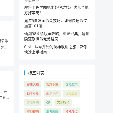
一概念
魔兽工程学图纸出处很难找？这几个地
方掉率高！
鬼泣5血宫全通关技巧：如何快速通过
血宫101层
仙剑98柔情版全攻略，重温经典，解锁
隐藏剧情与完美结局
街枭雄
0lol：从零开始的英雄联盟之旅，新手
觉醒，
快速上手指南
瞬间，
标签列表
穿越火线
官方下载
虚拟战场
戏，在
战术革新
战术革命
虚拟世界
二创
游戏生态
CF
文化符号
劣的
实战技巧
王者荣耀
技能加点