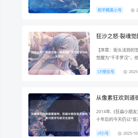
仅是技术实现的载体
和平精英小号
正以其独特的暴力美
狂沙之怒·裂魂
【序章：街头法则的
觉醒为"千手罗汉"
是一场从地下擂台迈
CF排位号
2025
将街头斗殴升华成暴
从像素狂欢到道
2014年,《狂扁小
十年后的今天仍以"变
视频累计播放量突破2
cf小号
2025-10
Flash游戏，为何能