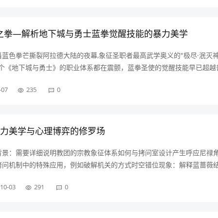
之拳—解析地下城与勇士蓝拳觉醒技能的暴力美学
蓝色拳芒撕裂阿拉德大陆的夜幕,象征圣职者最高武学奥义的"极尽·泯灭
整个《地下城与勇士》的职业体系都在震颤，蓝拳圣使的觉醒技能早已超越
是将神圣教义与街头格斗完美融合的艺术品，其招式表面是物理学的完美
-07
235
0
叠加、垂直砸击的动量守恒、冲击波……
暴力美学与心理博弈的修罗场
背景：需要详细说明教团的宗教象征体系如何与拷问室设计产生呼应尼禄
拷问机制中的特殊应用，例如破解机关的方式时空错位现象：解释蓝蔷薇
奏核心设计元素设计维度具体表现玩家影响动态空间结构地板翻转形成的
10-03
291
0
狭小空间强制改变战斗方式场景交……