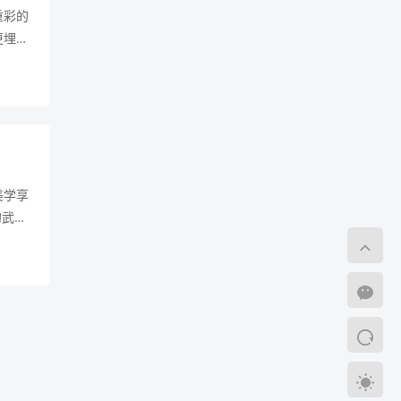
重彩的
更埋藏
白骨塔
美学享
的武道
职业特