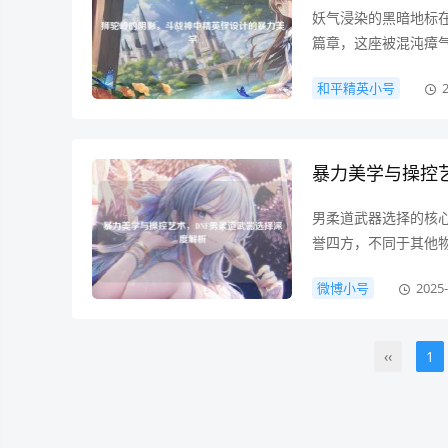
妖气浸染的黑暗地标
篇章，这座被混沌瘴
着孙悟空"齐天大圣
和平精英小号
楼，将游戏世界的暴
暴力美学与操控
男柔道武器选择的核
誉四方，不同于其他
哲学，臂铠、拳套、
微博小号
2025-
色演绎出截然不同的
‹‹
1