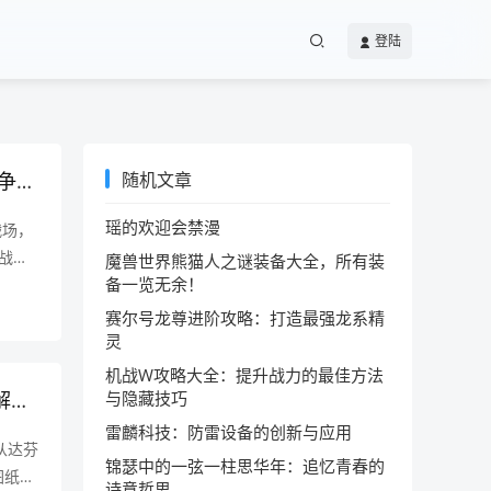
登陆
十五年后再看战争机器3，这部TPS巅峰之作还能否颠覆你的肾上腺素？战争机器315周年，这部暴力美学封神的TPS神作，如今仍能引爆你的肾上腺素吗？
随机文章
瑶的欢迎会禁漫
战场，
《战争
魔兽世界熊猫人之谜装备大全，所有装
备一览无余！
N评
赛尔号龙尊进阶攻略：打造最强龙系精
灵
机战W攻略大全：提升战力的最佳方法
机械路霸图纸，现代工业文明中的暴力美学与技术密码，机械路霸图纸，解码现代工业的暴力美学与技术暗语
与隐藏技巧
雷麟科技：防雷设备的创新与应用
从达芬
锦瑟中的一弦一柱思华年：追忆青春的
图纸不
诗意哲思