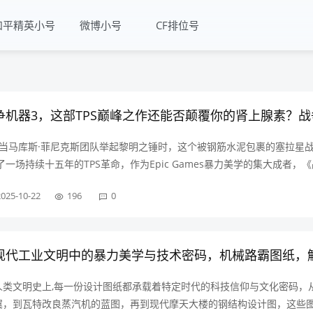
和平精英小号
微博小号
CF排位号
码当马库斯·菲尼克斯团队举起黎明之锤时，这个被钢筋水泥包裹的塞拉星
了一场持续十五年的TPS革命，作为Epic Games暴力美学的集大成者，
鸣撕开了第三人称射击游戏的进化新纪元，至今仍有玩家争论：这部被IG
2025-10-22
196
0
是否依然……
人类文明史上,每一份设计图纸都承载着特定时代的科技信仰与文化密码，
翼，到瓦特改良蒸汽机的蓝图，再到现代摩天大楼的钢结构设计图，这些