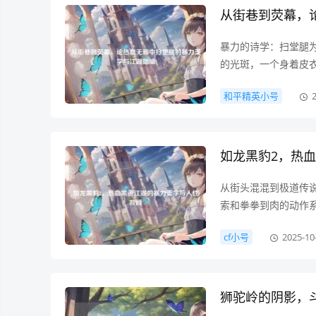
从街巷到荧幕，
暴力的诗学：扫堂腿
的光斑，一个身着皮
皮鞋与地面摩擦的尖
和平精英小号
赖》中最经典的扫堂
如龙黑豹2，热
从街头混混到极道传说
索和拳拳到肉的动作
则以更年轻的视角和街
cf小号
2025-10
罗篇》（以下简称《黑
狮驼岭的阴影，