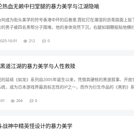
论热血无赖中扫堂腿的暴力美学与江湖隐喻
为何成为街头美学的符号香港中环的后巷里,霓虹灯在潮湿的沥青路面上投
衣的男子被四名黑帮分子围堵，他的身体突然下沉，右腿如钢鞭般贴地横
锐声响中，围攻者们踉跄倒地，宛如多米诺骨牌被推倒的瞬间，这个《热
2025-10-01
212
0
腿场景，将东方武术的实用主义与……
血黑道江湖的暴力美学与人性救赎
的延续《如龙》系列自2005年诞生以来，凭借其硬核的黑道叙事、开放
系统，成为日本游戏界最具标志性的IP之一，而作为衍生作品的《黑豹》
头斗殴的狂野风格吸引了新一代玩家，2012年推出的续作《如龙黑豹2
-01
204
0
豹2》），不仅延续……
斗战神中精英怪设计的暴力美学