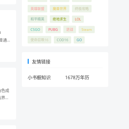
英雄联盟
魔兽世界
终极攻略
和平精英
绝地求生
LOL
CSGO
PUBG
逆战
Steam
神
普通
使命召唤16
COD16
GO
呈现
友情链接
小书橱知识
1678万年历
角色成
结界如
空中战