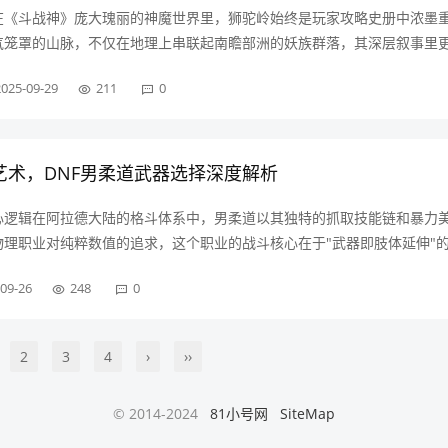
在《斗战神》庞大瑰丽的神魔世界里，狮驼岭始终是玩家攻略史册中浓墨
气笼罩的山脉，不仅在地理上串联起南瞻部洲的妖族群落，其深层叙事里
"封号的命运伏线，当玩家穿越迷雾笼罩的千尺断崖，眼前骤然显现的巍峨
2025-09-29
211
0
力美学推向顶点——这里栖息着……
艺术，DNF男柔道武器选择深度解析
心逻辑在阿拉德大陆的格斗体系中，男柔道以其独特的抓取技能链和暴力
物理职业对纯粹数值的追求，这个职业的战斗核心在于"武器即肢体延伸"
东方棍三大格斗系武器在男柔道手中呈现出迥异的使用特性,每种武器都将
09-26
248
0
战斗韵律，选择武器的核心标……
2
3
4
›
››
© 2014-2024
81小号网
SiteMap