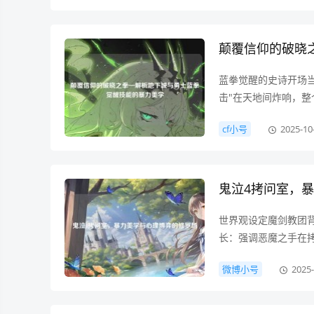
颠覆信仰的破晓
蓝拳觉醒的史诗开场当
击"在天地间炸响，
攻击招式的范畴，它
cf小号
2025-10
——三段冲拳的矢量
鬼泣4拷问室，
世界观设定魔剑教团
长：强调恶魔之手在
何影响玩家的战斗节
微博小号
2025-
场，墙壁挤压制造的