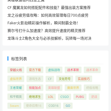
CF 魔翼龙如何搭配配件和技能？最强出装方案推荐
龙之谷疲劳值攻略：如何高效管理每日700点疲劳
Faker火影劫精彩操作解析，瞬间制霸全场！
赛尔号打什么加速度？高效提升速度的精灵推荐
龙珠斗士Z角色大全与必杀技解析，玩转每一场对决
标签列表
穿越火线
官方下载
虚拟战场
战术革新
战术革命
虚拟世界
游戏生态
CF
文化符号
实战技巧
王者荣耀
技能加点
英雄联盟
魔兽世界
终极攻略
和平精英
绝地求生
LOL
CSGO
PUBG
逆战
Steam
使命召唤16
COD16
GO