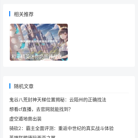
相关推荐
和平精英迷你奶瓶转战迷你世界
随机文章
鬼谷八荒封神天梯位置揭秘：云陌州的正确找法
想看cf直播，去官网就能找到？
虚空遁地兽出装
骑砍2：霸主全面评测：重返中世纪的真实战斗体验
英雄联盟德玛西亚之翼