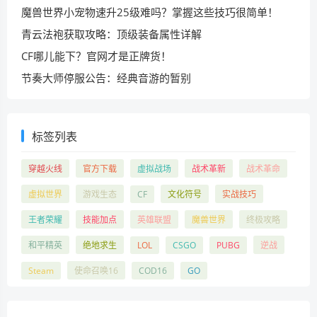
魔兽世界小宠物速升25级难吗？掌握这些技巧很简单！
青云法袍获取攻略：顶级装备属性详解
CF哪儿能下？官网才是正牌货！
节奏大师停服公告：经典音游的暂别
标签列表
穿越火线
官方下载
虚拟战场
战术革新
战术革命
虚拟世界
游戏生态
CF
文化符号
实战技巧
王者荣耀
技能加点
英雄联盟
魔兽世界
终极攻略
和平精英
绝地求生
LOL
CSGO
PUBG
逆战
Steam
使命召唤16
COD16
GO