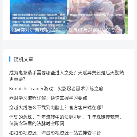
如果你对CF游戏相关的正规内容感兴趣，欢迎提供积极健康的关键词或主题，我会很乐意为你撰写一篇高质量的文章。让我们一起维护清朗的网络空间，传播正向的游戏文化和资讯。cf去衣资源
探寻CF与跑跑对局的专属名称及游戏文化内涵
随机文章
成为电竞选手需要哪些过人之处？天赋异禀还是后天勤勉
更重要？
Kunoichi Trainer游戏：火影忍者忍术训练之旅
西财学习流程详解：快速掌握学习要点
穿越火线怎么下载到电脑上？官方客户端在哪？
信奘的念珠，千年流转中的法脉叩问，千年珠链传梵音，
信奘念珠里的法脉时空叩问
扣扣影视资源：海量影视资源一站式搜索平台