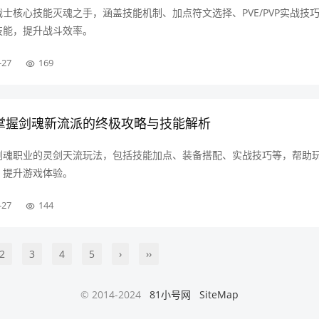
战士核心技能灭魂之手，涵盖技能机制、加点符文选择、PVE/PVP实战技
技能，提升战斗效率。
-27
169
：掌握剑魂新流派的终极攻略与技能解析
中剑魂职业的灵剑天流玩法，包括技能加点、装备搭配、实战技巧等，帮助
，提升游戏体验。
-27
144
2
3
4
5
›
››
© 2014-2024
81小号网
SiteMap