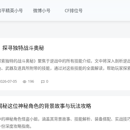
和平精英小号
微博小号
CF排位号
，探寻独特战斗奥秘
探索独特的战斗奥秘》聚焦于逆战中的所有技能介绍，文中将深入剖析逆
色、武器及道具所附带的技能，通过对这些技能的全面解读，帮助玩家探
解每个技能的效果、适用场景与使用技巧等，助力玩家更好地掌握游戏玩
2026-07-05
196
0
，提升战斗表现，在逆战的虚拟战场中收获更精彩的游戏体验。
：揭秘这位神秘角色的背景故事与玩法攻略
F中的神秘角色怪盗小姐，涵盖其背景故事、技能解析、装备搭配、实战技
一份深度攻略指南。