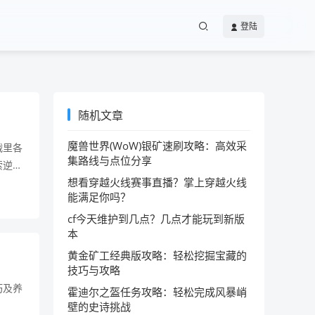
登陆
随机文章
魔兽世界(WoW)银矿速刷攻略：高效采
战里各
集路线与点位分享
索逆战
想看穿越火线赛事直播？掌上穿越火线
法，在
能满足你吗？
cf今天维护到几点？几点才能玩到新版
本
黄金矿工经典版攻略：轻松挖掘宝藏的
技巧与攻略
巧及养
霍迪尔之盔任务攻略：轻松完成风暴峭
壁的史诗挑战