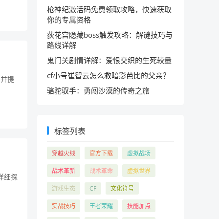
枪神纪激活码免费领取攻略，快速获取
你的专属资格
荻花宫隐藏boss触发攻略：解谜技巧与
路线详解
鬼门关剧情详解：爱恨交织的生死较量
cf小号崔智云怎么救暗影芭比的父亲？
，并提
骆驼驭手：勇闯沙漠的传奇之旅
标签列表
穿越火线
官方下载
虚拟战场
战术革新
战术革命
虚拟世界
详细探
游戏生态
CF
文化符号
实战技巧
王者荣耀
技能加点