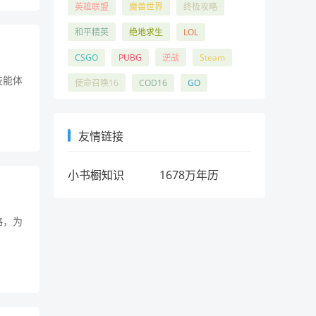
英雄联盟
魔兽世界
终极攻略
和平精英
绝地求生
LOL
CSGO
PUBG
逆战
Steam
技能体
使命召唤16
COD16
GO
友情链接
小书橱知识
1678万年历
略，为