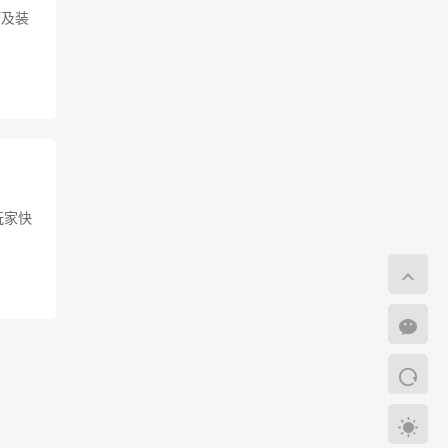
巧及装
玩家快