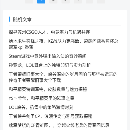
随机文章
探寻苏州CSGO人才，电竞潜力与机遇并存
绝地求生巅峰之夜，XZ战队力克强敌，荣耀问鼎香蕉杯总
冠军kpl 香蕉
Steam游戏中意外弹出输入法的奇妙瞬间
孙亚龙，LOL舞台上的独特印记与实力剖析
王者荣耀旧事大全，峡谷深处的岁月回响与那些被遗忘的
传奇王者荣耀旧事大全下载
和平精英特训军需，皮肤数量与魅力探秘
YS丶莹莹，和平精英里的璀璨之星
LOL峡谷，扔雷中的策略激情时刻
王者峡谷剑圣CP，浪漫传奇与称号获取探秘
魂牵梦绕的CF青蛙图，，穿越火线老兵的青春回忆录