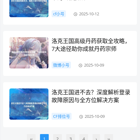
cf小号
2025-10-12
洛克王国高级丹药获取全攻略，
7大途径助你成就丹药宗师
微博小号
2025-10-09
洛克王国进不去？深度解析登录
故障原因与全方位解决方案
CF排位号
2025-10-09
‹‹
1
2
3
4
›
››