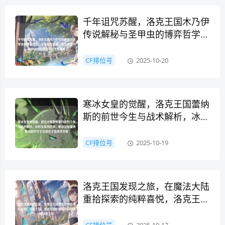
千年诅咒苏醒，洛克王国木乃伊
传说解秘与圣甲虫的博弈哲学，
千年诅咒复苏，洛克王国木乃伊
谜题与圣甲虫的生死博弈
CF排位号
2025-10-20
寒冰女皇的觉醒，洛克王国蕾纳
斯的前世今生与战术解析，冰封
王座的逆袭，寒冰女皇蕾纳斯的
前世今生与洛克王国战术全解
CF排位号
2025-10-19
洛克王国发现之旅，在魔法大陆
重拾探索的纯粹喜悦，洛克王
国，魔法大陆的秘境寻踪与纯粹
探索之乐