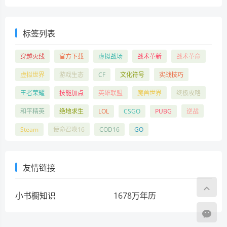
标签列表
穿越火线
官方下载
虚拟战场
战术革新
战术革命
虚拟世界
游戏生态
CF
文化符号
实战技巧
王者荣耀
技能加点
英雄联盟
魔兽世界
终极攻略
和平精英
绝地求生
LOL
CSGO
PUBG
逆战
Steam
使命召唤16
COD16
GO
友情链接
小书橱知识
1678万年历