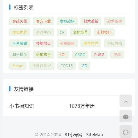
标签列表
穿越火线
官方下载
虚拟战场
战术革新
战术革命
虚拟世界
游戏生态
CF
文化符号
实战技巧
王者荣耀
技能加点
英雄联盟
魔兽世界
终极攻略
和平精英
绝地求生
LOL
CSGO
PUBG
逆战
Steam
使命召唤16
COD16
GO
友情链接
小书橱知识
1678万年历
© 2014-2024
81小号网
SiteMap