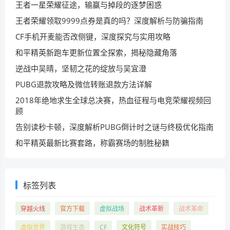
王者一星荣耀征途，输赢与掉段的逐梦困惑
王者荣耀领取9999点券是真的吗？深度解析与防骗指南
CF手机开麦能否改侧键，深度探究与实用攻略
和平精英新跑车更新位置全探索，揭秘隐藏角落
逆战中吴晴，坚韧之花的绽放与吴宜澄
PUBG退款攻略及微信转账退款方法详解
2018年绝地求生全球总决赛，热血征程与电竞荣耀视频回
顾
告别读秒卡顿，深度解析PUBG倒计时之谜与终极优化指南
和平精英最新比赛套路，称霸赛场的制胜秘籍
标签列表
穿越火线
官方下载
虚拟战场
战术革新
战术革命
虚拟世界
游戏生态
CF
文化符号
实战技巧