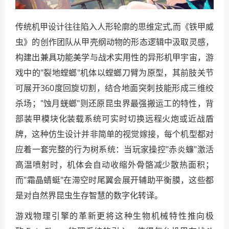
传统机甲设计往往陷入人形轮廓的思维定式,而《铁甲威
虫》的创作团队从甲壳纲动物的形态逻辑中汲取灵感，
构建出兼具功能美学与战术实用性的异形机甲宇宙，游
戏中的"裂地螳螂"机体以螳螂刀臂为原型，其前肢关节
可展开360度回旋切割，结合地面突刺技能形成三维绞
杀场；"蚀月蜣螂"则还原昆虫界最强搬运工的特性，背
部装甲模块化装载系统可实时切换远程火炮或近战盾
牌，这种仿生设计并非简单的视觉嫁接，每个机型都对
应着一套完整的行为树系统：当玩家操控"赤炎蠊"激活
高温喷射时，机体会自动收缩外骨骼减少散热面积；
而"霜晶蜻蜓"在滞空时尾翼会展开辅助平衡膜，这些都
是对自然界昆虫生存智慧的数字化转译。
游戏物理引擎的革新更将这种生物机械特性推向极