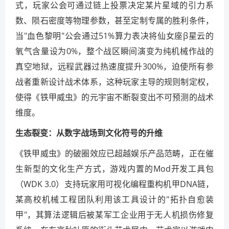
式，玩家公会可通过链上投票决定某片星域的引力系
数、陨石密度等物理参数，甚至定制专属的胜利条件，
当"血色黎明"公会通过51%算力表决将仙女座β星云的
氧气含量设为0%，整个战区瞬间演变为纯机械作战的
真空地狱，远程武器过热速度提升300%，迫使所有参
战者重新设计战术体系，这种玩家主导的规则制定权，
使得《铁甲威虫》的元宇宙不断裂变出不可预测的战术
维度。
生态裂变：从数字战场到文化符号的升维
《铁甲威虫》的破圈效应已超越娱乐产品范畴，正在催
生新型的文化生产方式，游戏内置的Mod开发工具包
（WDK 3.0）支持玩家用可视化编程重构机甲DNA链，
某高校机械工程团队利用该工具设计的"拓扑自愈装
甲"，其算法逻辑后被某军工企业用于无人机损伤修复