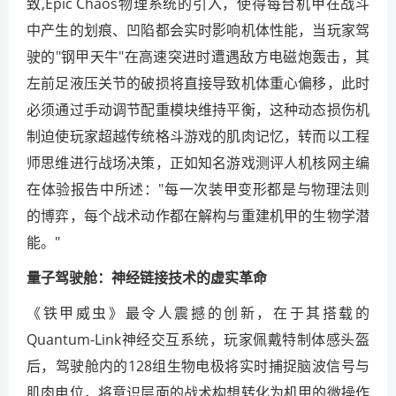
致,Epic Chaos物理系统的引入，使得每台机甲在战斗
中产生的划痕、凹陷都会实时影响机体性能，当玩家驾
驶的"钢甲天牛"在高速突进时遭遇敌方电磁炮轰击，其
左前足液压关节的破损将直接导致机体重心偏移，此时
必须通过手动调节配重模块维持平衡，这种动态损伤机
制迫使玩家超越传统格斗游戏的肌肉记忆，转而以工程
师思维进行战场决策，正如知名游戏测评人机核网主编
在体验报告中所述："每一次装甲变形都是与物理法则
的博弈，每个战术动作都在解构与重建机甲的生物学潜
能。"
量子驾驶舱：神经链接技术的虚实革命
《铁甲威虫》最令人震撼的创新，在于其搭载的
Quantum-Link神经交互系统，玩家佩戴特制体感头盔
后，驾驶舱内的128组生物电极将实时捕捉脑波信号与
肌肉电位，将意识层面的战术构想转化为机甲的微操作