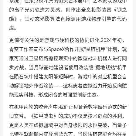
系统，在东京秋叶原的街头艺术展中，艺术家以游戏中
的离子光刃轨迹为灵感，创作出全息投影装置《钢之
蝶》，其动态光影算法直接调用游戏物理引擎的代码
库。
更值得关注的是游戏与硬科技的协同进化,2024年初，
青空工作室宣布与SpaceX合作开展"星链机甲"计划，玩
家可通过卫星链路操控现实中的微型战斗机器人进行同
步对战，当月球基地建设者使用改装版"掘地蝼蛄"机甲
在陨石坑中搭建太阳能矩阵时，游戏中的对应机型会自
动解锁地外作战涂装——这标志着虚拟战力开始反向赋
能现实科技，形成闭合的增强型创新生态。
在机甲齿轮的咬合声中,我们正见证着数字娱乐范式的新
旧交替。《铁甲威虫》的成功不仅是技术奇点的胜利，
更是人类在虚拟疆域中对自身极限的永恒突破，当量子
比特在驾驶舱内绽放幽蓝光芒，当区块链智能合约在星