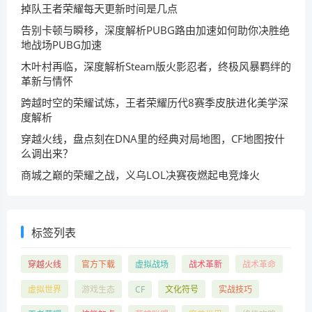
掉队王者荣耀每天更新时间是几点
告别卡顿与瞬移，深度解析PUBG路由加速如何助你决胜绝
地战场PUBG加速
木叶村再临，深度解析Steam版火影忍者，终极风暴羁绊的
革新与情怀
跨越时空的荣耀试炼，王者荣耀历代8赛季皮肤进化美学深
度解析
穿越火线，盘点刻在DNA里的经典对局地图，CF地图按什
么调出来？
商城之巅的荣耀之战，义乌LOL决赛夜燃起电竞烽火
标签列表
穿越火线
官方下载
虚拟战场
战术革新
战术革命
虚拟世界
游戏生态
CF
文化符号
实战技巧