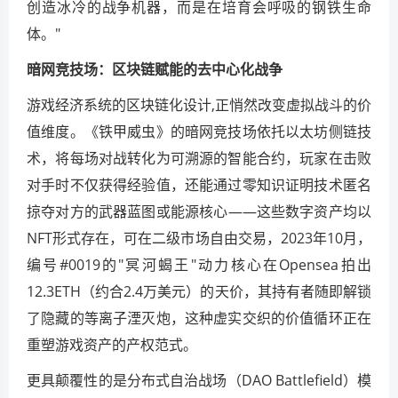
创造冰冷的战争机器，而是在培育会呼吸的钢铁生命
体。"
暗网竞技场：区块链赋能的去中心化战争
游戏经济系统的区块链化设计,正悄然改变虚拟战斗的价
值维度。《铁甲威虫》的暗网竞技场依托以太坊侧链技
术，将每场对战转化为可溯源的智能合约，玩家在击败
对手时不仅获得经验值，还能通过零知识证明技术匿名
掠夺对方的武器蓝图或能源核心——这些数字资产均以
NFT形式存在，可在二级市场自由交易，2023年10月，
编号#0019的"冥河蝎王"动力核心在Opensea拍出
12.3ETH（约合2.4万美元）的天价，其持有者随即解锁
了隐藏的等离子湮灭炮，这种虚实交织的价值循环正在
重塑游戏资产的产权范式。
更具颠覆性的是分布式自治战场（DAO Battlefield）模