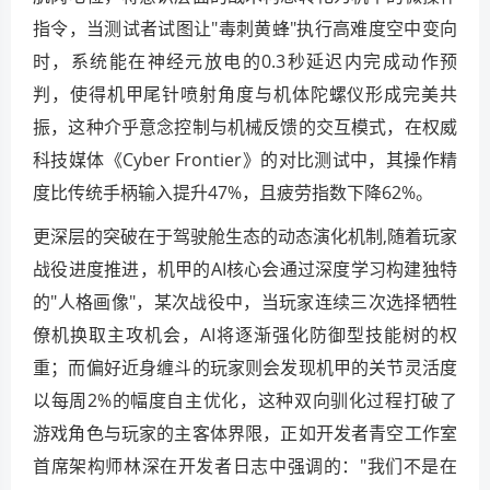
指令，当测试者试图让"毒刺黄蜂"执行高难度空中变向
时，系统能在神经元放电的0.3秒延迟内完成动作预
判，使得机甲尾针喷射角度与机体陀螺仪形成完美共
振，这种介乎意念控制与机械反馈的交互模式，在权威
科技媒体《Cyber Frontier》的对比测试中，其操作精
度比传统手柄输入提升47%，且疲劳指数下降62%。
更深层的突破在于驾驶舱生态的动态演化机制,随着玩家
战役进度推进，机甲的AI核心会通过深度学习构建独特
的"人格画像"，某次战役中，当玩家连续三次选择牺牲
僚机换取主攻机会，AI将逐渐强化防御型技能树的权
重；而偏好近身缠斗的玩家则会发现机甲的关节灵活度
以每周2%的幅度自主优化，这种双向驯化过程打破了
游戏角色与玩家的主客体界限，正如开发者青空工作室
首席架构师林深在开发者日志中强调的："我们不是在