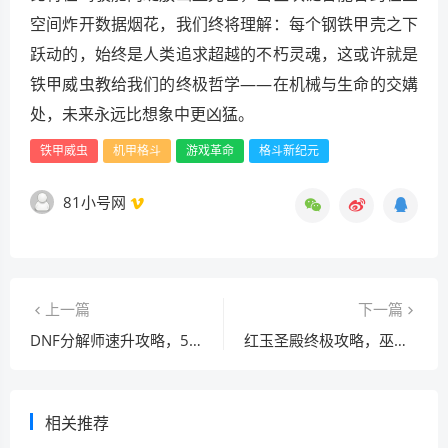
空间炸开数据烟花，我们终将理解：每个钢铁甲壳之下
跃动的，始终是人类追求超越的不朽灵魂，这或许就是
铁甲威虫教给我们的终极哲学——在机械与生命的交媾
处，未来永远比想象中更凶猛。
铁甲威虫
机甲格斗
游戏革命
格斗新纪元
81小号网
上一篇
下一篇
DNF分解师速升攻略，5大技巧助你3天满级！
红玉圣殿终极攻略，巫妖王之怒经典团队的试炼与征服
相关推荐