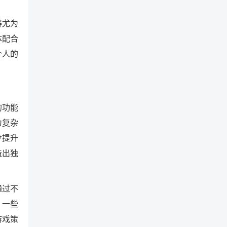
得尤为
体配合
个人的
的功能
为复杂
步提升
造出独
通过不
，一些
游戏策