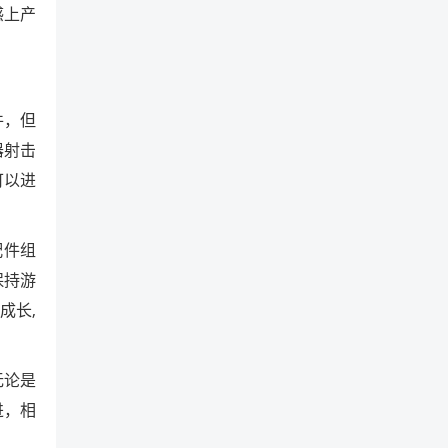
感上产
件，但
器射击
可以进
配件组
保持游
成长,
无论是
进，相