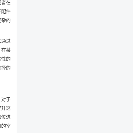
或者在
于配件
复杂的
以通过
，在某
定性的
选择的
，对于
提升这
点位进
阔的室