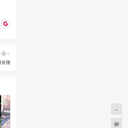
一篇
号处理
烽火狼烟谁主沉浮，王者荣耀秋季赛队伍全景深度解析王者荣耀秋季赛队伍名单
2024最新保姆级LOL韩服手游注册教程，从零开始玩转韩服，无韩籍账号获取全攻略lol韩服手游注册教程视频