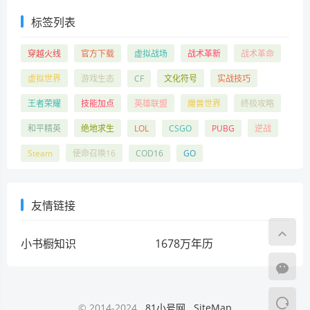
标签列表
穿越火线
官方下载
虚拟战场
战术革新
战术革命
虚拟世界
游戏生态
CF
文化符号
实战技巧
王者荣耀
技能加点
英雄联盟
魔兽世界
终极攻略
和平精英
绝地求生
LOL
CSGO
PUBG
逆战
Steam
使命召唤16
COD16
GO
友情链接
小书橱知识
1678万年历
© 2014-2024
81小号网
SiteMap