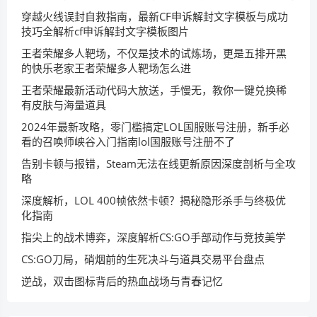
穿越火线误封自救指南，最新CF申诉解封文字模板与成功
技巧全解析cf申诉解封文字模板图片
王者荣耀多人靶场，不仅是技术的试炼场，更是五排开黑
的快乐老家王者荣耀多人靶场怎么进
王者荣耀最新活动代码大放送，手慢无，教你一键兑换稀
有皮肤与海量道具
2024年最新攻略，零门槛搞定LOL国服账号注册，新手必
看的召唤师峡谷入门指南lol国服账号注册不了
告别卡顿与报错，Steam无法在线更新原因深度剖析与全攻
略
深度解析，LOL 400帧依然卡顿？揭秘隐形杀手与终极优
化指南
指尖上的战术博弈，深度解析CS:GO手部动作与竞技美学
CS:GO刀局，硝烟前的生死决斗与道具交易平台盘点
逆战，双击图标背后的热血战场与青春记忆