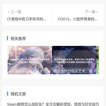
上一篇
下一篇
CF游戏中剪刀手符号的打法探寻
COD16，少配件带来的游戏体验变化及对Oden配件的思考
相关推荐
LoL里的十，峡谷中关于完美与博弈的数字哲学lol里十大反派角色
枪火游侠的指尖艺术，穿越火线AK47鼠标压枪与实战操控完全指南cf鼠标按键无法射击
随机文章
Steam昵称怎么加好友？全方位解析添加、修改与社交技巧