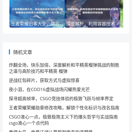
王者荣耀旧事大全，峡谷深处的岁月回响与那些被遗忘的传奇王者荣耀旧事大全下载
深度解析，利用容器技术突破限制修改王者荣耀帧数的终极指南
随机文章
炸翻全场，快乐加倍，深度解析和平精英榴弹挑战的制胜
之道与高阶技巧和平精英 榴弹
逆战红包碎片，获取方式与虚拟惊喜
夜小泪，在COD16虚拟战场闪耀热爱光芒
探寻超高帧率，CSGO竞技体验的极致飞跃与帧率界定
王者荣耀荣耀勋章修改攻略，解锁个性化标识与改名指南
CSGO准心一点，极致极简主义下的爆头哲学与实战指南
csgo准心一个点代码
拳师七号，电竞江湖从草根到传奇的逐梦路