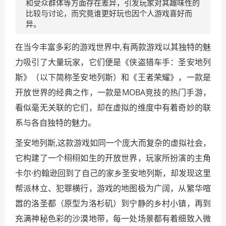
和受众群体等方面存在差异，引发玩家对其趣味性的
比较与讨论，而究竟谁更好玩也因个人游戏喜好而
异。
在当今丰富多彩的游戏世界中,有两款游戏以其独特的魅
力吸引了大量玩家，它们便是《侠盗猎车手：圣安地列
斯》（以下简称圣安地列斯）和《王者荣耀》，一款是
开放世界的经典之作，一款是MOBA竞技的热门手游，
看似毫无关联的它们，却在虚拟的维度中有着奇妙的联
系与各自独特的魅力。
圣安地列斯,这款游戏如同一个庞大而复杂的虚拟社会，
它构建了一个栩栩如生的开放世界，玩家所扮演的主角
卡尔·约翰逊回到了自己的家乡圣安地列斯，却发现这里
帮派林立、犯罪横行，游戏的地图极为广阔，从繁华喧
嚣的洛圣都（原型为洛杉矶）到宁静的乡村小镇，再到
充满神秘色彩的沙漠地带，每一处场景都有着细致入微