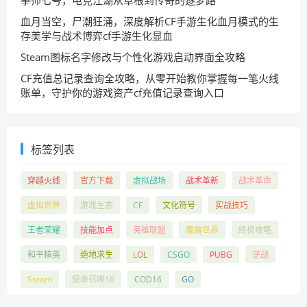
血月当空，尸潮狂涌，深度解析CF手游生化血月模式的生
存美学与战术博弈cf手游生化显血
Steam图标名字修改与个性化游戏启动界面全攻略
CF充值总记录查询全攻略，从零开始教你掌握每一笔火线
账单，守护你的游戏资产cf充值记录查询入口
标签列表
穿越火线
官方下载
虚拟战场
战术革新
战术革命
虚拟世界
游戏生态
CF
文化符号
实战技巧
王者荣耀
技能加点
英雄联盟
魔兽世界
终极攻略
和平精英
绝地求生
LOL
CSGO
PUBG
逆战
Steam
使命召唤16
COD16
GO