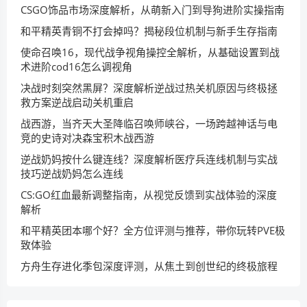
CSGO饰品市场深度解析，从萌新入门到导狗进阶实操指南
和平精英青铜不打会掉吗？揭秘段位机制与新手生存指南
使命召唤16，现代战争视角操控全解析，从基础设置到战
术进阶cod16怎么调视角
决战时刻突然黑屏？深度解析逆战过热关机原因与终极拯
救方案逆战启动关机重启
战西游，当齐天大圣降临召唤师峡谷，一场跨越神话与电
竞的史诗对决森宝积木战西游
逆战奶妈按什么键连线？深度解析医疗兵连线机制与实战
技巧逆战奶妈怎么连线
CS:GO红血最新调整指南，从视觉反馈到实战体验的深度
解析
和平精英团本哪个好？全方位评测与推荐，带你玩转PVE极
致体验
方舟生存进化季包深度评测，从焦土到创世纪的终极旅程