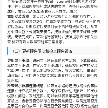
击“验证游戏文件完整性”按钮，Steam会自动检查游戏文
件，并下载和修复损坏或缺失的文件，等待验证和修复完
成后，重新启动游戏,查看存活人数显示情况。
重新安装游戏
：如果验证游戏完整性后问题仍然存在，可
以考虑重新安装CSGO，在重新安装之前，务必卸载当前的
游戏版本，并删除游戏安装目录下的所有残留文件，从官
方渠道重新下载游戏安装包，按照正确的安装步骤进行安
装，安装完成后，首次运行游戏时，按照提示进行相关设
置,检查存活人数是否能够正常显示。
（三）更新硬件驱动和检查硬件设备
更新显卡驱动
：访问显卡制造商的官方网站，下载最新版
本的显卡驱动，在安装显卡驱动时，确保按照官方的安装
指南进行操作，避免出现安装错误，安装完成后，重新启
动计算机，然后进入CSGO游戏,查看存活人数显示是否恢
复正常。
检查显示器和连接线缆
：检查显示器的连接线缆是否牢固
连接在计算机和显示器上，确保没有松动或损坏，如果线
缆存在问题，及时更换，可以尝试将显示器连接到其他计
算机上，查看是否仍然存在显示异常问题，以确定是否是
显示器本身的故障，如果是显示器故障,建议联系专业维修