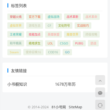
标签列表
穿越火线
官方下载
虚拟战场
战术革新
战术革命
虚拟世界
游戏生态
CF
文化符号
实战技巧
王者荣耀
技能加点
英雄联盟
魔兽世界
终极攻略
和平精英
绝地求生
LOL
CSGO
PUBG
逆战
Steam
使命召唤16
COD16
GO
友情链接
小书橱知识
1678万年历
© 2014-2024
81小号网
SiteMap