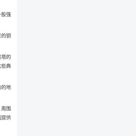
一股强
老的钥
黑塔的
这些典
验的地
，周围
城提供