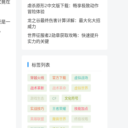
究竟在
虐杀原形2中文版下载：畅享极致动作
冒险体验
龙之谷最终伤害计算详解：最大化大招
经是一
威力
。
世界征服者2勋章获取攻略：快速提升
实力的关键
标签列表
穿越火线
官方下载
虚拟战场
战术革新
战术革命
虚拟世界
游戏生态
CF
文化符号
实战技巧
王者荣耀
技能加点
英雄联盟
魔兽世界
终极攻略