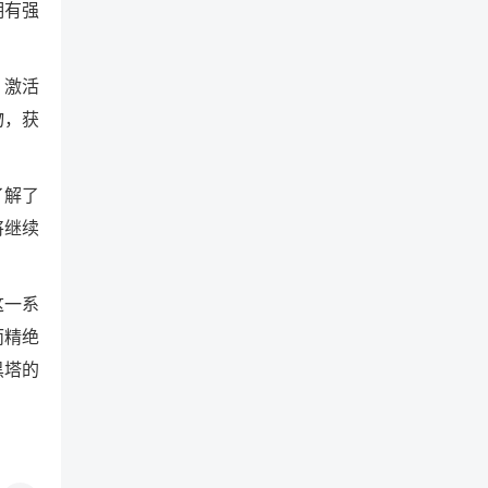
拥有强
，激活
物，获
了解了
将继续
这一系
而精绝
黑塔的