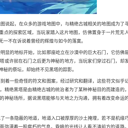
地图说起，在众多的游戏地图中，与精绝古城相关的地图成为了
是重点的探索区域，当玩家踏入这片地图，仿佛置身于一片荒无
无一不在诉说着曾经的辉煌与如今的落寞。
些明显的地标开始，比如那座屹立在沙漠中的巨大石门，它仿佛
塔或许就在石门之后更为神秘的地方，当玩家们穿过石门，却
神秘的祭坛，却始终不见黑塔的踪影。
面刻着一些奇怪的符文和图案，经过研究和翻译，这些符文似乎
，精绝黑塔是由精绝古城的统治者为了某种神秘目的而建造的
的神秘场所，据说黑塔能够与天地之力沟通，拥有着改变命运
现了一条隐蔽的地道，地道入口被厚厚的沙土掩埋，若不是机缘
面弥漫着一股腐朽的气息，昏暗的光线让人看不清前方的道路