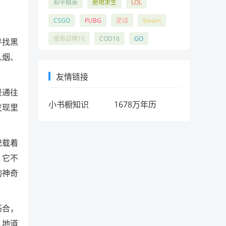
和平精英
绝地求生
LOL
CSGO
PUBG
逆战
Steam
使命召唤16
COD16
GO
寻找黑
人烟、
友情链接
是通往
小书橱知识
1678万年历
发现里
记载着
，它不
的神奇
巧合，
，地道