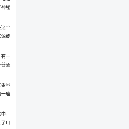
行神秘
在这个
来源或
，有一
个普通
这张地
的一座
程中，
上了山