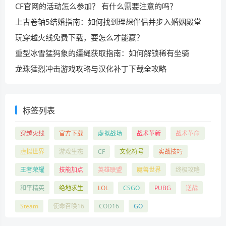
CF官网的活动怎么参加？ 有什么需要注意的吗？
上古卷轴5结婚指南：如何找到理想伴侣并步入婚姻殿堂
玩穿越火线免费下载，要怎么才能赢？
重型冰雪猛犸象的缰绳获取指南：如何解锁稀有坐骑
龙珠猛烈冲击游戏攻略与汉化补丁下载全攻略
标签列表
穿越火线
官方下载
虚拟战场
战术革新
战术革命
虚拟世界
游戏生态
CF
文化符号
实战技巧
王者荣耀
技能加点
英雄联盟
魔兽世界
终极攻略
和平精英
绝地求生
LOL
CSGO
PUBG
逆战
Steam
使命召唤16
COD16
GO