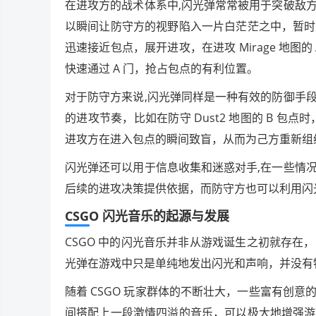
在进攻方的战术体系中,闪光弹常常被用于突破敌
以瞬间让防守方的视野陷入一片白茫茫之中，暂时
迅速接近包点，展开进攻，在进攻 Mirage 地图
快速通过 A 门，抢占包点的有利位置。
对于防守方来说,闪光弹同样是一种有效的防御手
的进攻节奏，比如在防守 Dust2 地图的 B 包
进攻方在进入包点的瞬间致盲，从而为己方重新组
闪光弹还可以用于信息收集和迷惑对手,在一些情
后续的进攻决策提供依据，而防守方也可以利用闪
CSGO 闪光音乐的起源与发展
CSGO 中的闪光音乐并非从游戏诞生之初就存
光弹在游戏中只是单纯地发出闪光和声响，并没有
随着 CSGO 玩家群体的不断壮大，一些富有创
间搭配上一段激情四溢的音乐，可以极大地增强游