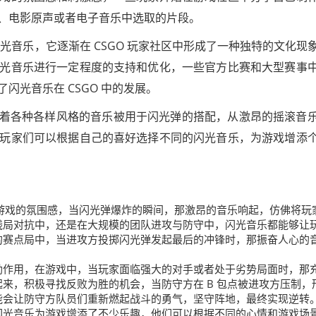
、电影原声或者电子音乐中选取的片段。
光音乐，它逐渐在 CSGO 玩家社区中形成了一种独特的文化现
光音乐进行一定程度的支持和优化，一些官方比赛和大型赛事
闪光音乐在 CSGO 中的发展。
，有着各种各样风格的音乐被用于闪光弹的搭配，从激昂的摇滚音
玩家们可以根据自己的喜好选择不同的闪光音乐，为游戏增添
O 游戏的氛围感，当闪光弹爆炸的瞬间，那激昂的音乐响起，仿佛将玩
残局对抗中，还是在大规模的团队进攻与防守中，闪光音乐都能够让
的赛点局中，当进攻方投掷闪光弹发起最后的冲锋时，那振奋人心的
。
励作用，在游戏中，当玩家面临强大的对手或者处于劣势局面时，那
来，积极寻找反败为胜的机会，当防守方在 B 包点被进攻方压制，
能会让防守方队员们重新燃起战斗的勇气，坚守阵地，最终实现逆转
闪光音乐为游戏增添了不少乐趣，他们可以根据不同的心情和游戏场