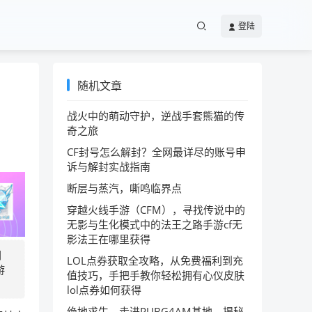
登陆
随机文章
战火中的萌动守护，逆战手套熊猫的传
奇之旅
CF封号怎么解封？全网最详尽的账号申
诉与解封实战指南
断层与蒸汽，嘶鸣临界点
穿越火线手游（CFM），寻找传说中的
无影与生化模式中的法王之路手游cf无
影法王在哪里获得
闪
LOL点券获取全攻略，从免费福利到充
游
值技巧，手把手教你轻松拥有心仪皮肤
lol点券如何获得
绝地求生，走进PUBG4AM基地，揭秘