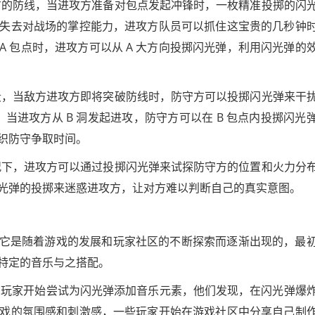
方的防线，当进攻方准备对包点发起冲锋时，一枚精准投掷的闪
失去对战场的掌控能力，进攻方队员可以抓住这宝贵的几秒钟
的 A 包点时，进攻方可以从 A 大方向投掷闪光弹，利用闪光弹的
段，当敌方进攻方即将突破防线时，防守方可以投掷闪光弹来干
点时，当进攻方从 B 洞发起进攻，防守方可以在 B 包点内投掷闪光
织防守争取时间。
况下，进攻方可以通过投掷闪光弹来试探防守方的位置和火力分
光弹的投掷来迷惑进攻方，让对方难以判断自己的真实意图。
在，它是随着游戏的发展和玩家社区的不断探索而逐渐出现的，最
特定的音乐与之搭配。
意的玩家开始尝试为闪光弹添加音乐元素，他们发现，在闪光弹爆
戏的氛围感和刺激感，一些玩家开始在游戏社区中分享自己制