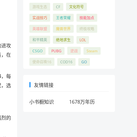
游戏生态
CF
文化符号
实战技巧
王者荣耀
技能加点
英雄联盟
魔兽世界
终极攻略
和平精英
绝地求生
LOL
的进攻
CSGO
PUBG
逆战
Steam
员，在
使命召唤16
COD16
GO
4，每
友情链接
况，选
小书橱知识
1678万年历
强烈的