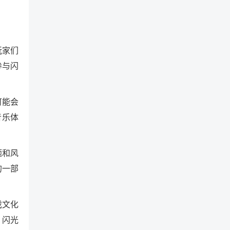
玩家们
参与闪
可能会
音乐体
题和风
的一部
戏文化
 闪光