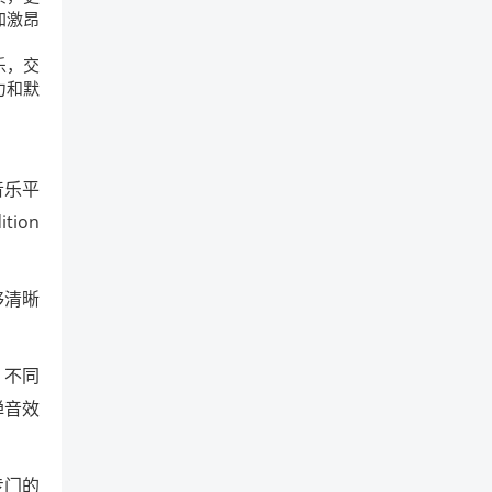
加激昂
乐，交
力和默
音乐平
ion
够清晰
，不同
弹音效
专门的