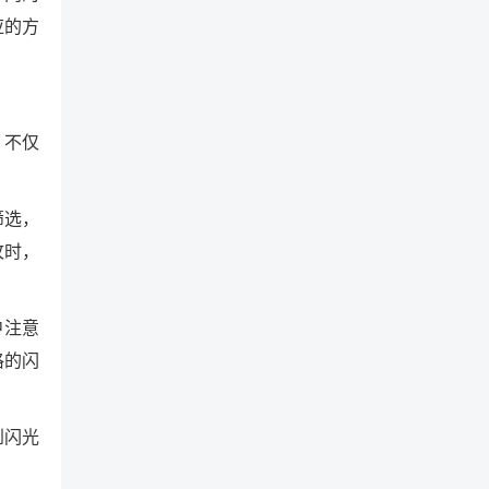
应的方
，不仅
筛选，
攻时，
中注意
格的闪
到闪光