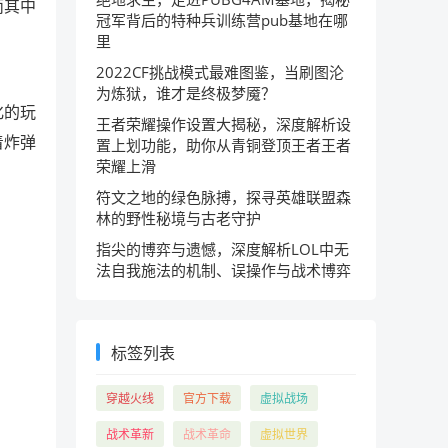
而其中
冠军背后的特种兵训练营pub基地在哪
里
2022CF挑战模式最难图鉴，当刷图沦
为炼狱，谁才是终极梦魇？
化的玩
王者荣耀操作设置大揭秘，深度解析设
着炸弹
置上划功能，助你从青铜登顶王者王者
荣耀上滑
符文之地的绿色脉搏，探寻英雄联盟森
林的野性秘境与古老守护
指尖的博弈与遗憾，深度解析LOL中无
法自我施法的机制、误操作与战术博弈
标签列表
穿越火线
官方下载
虚拟战场
战术革新
战术革命
虚拟世界