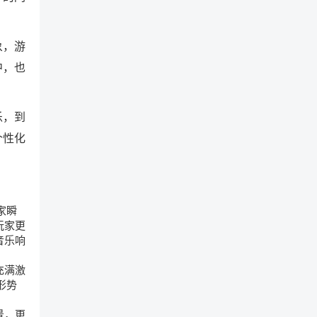
象，游
中，也
乐，到
个性化
家瞬
玩家更
音乐响
充满激
形势
。
景，更