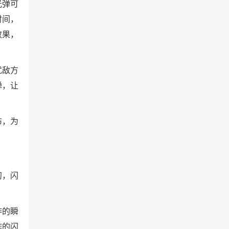
光弹可
时间，
效果，
扰敌方
弹，让
布，为
初，闪
炸的瞬
作的闪