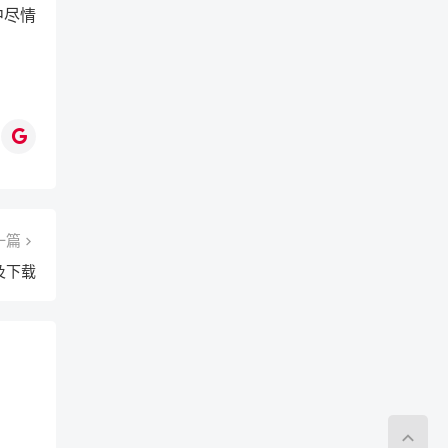
中尽情
一篇
及下载