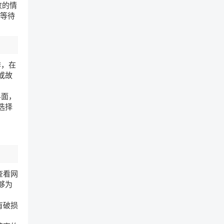
败的情
，等待
排，在
或故
界面，
选择
查看网
够为
有破损