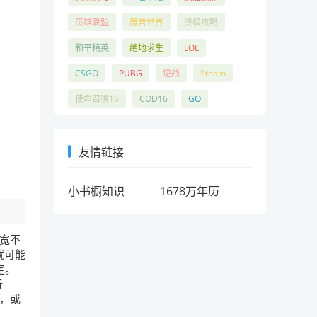
英雄联盟
魔兽世界
终极攻略
和平精英
绝地求生
LOL
CSGO
PUBG
逆战
Steam
使命召唤16
COD16
GO
友情链接
小书橱知识
1678万年历
带宽不
就可能
定。
析
址，或