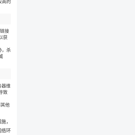
较高的
载链接
以获
胁，杀
威
务器维
导致
到其他
措施，
网络环