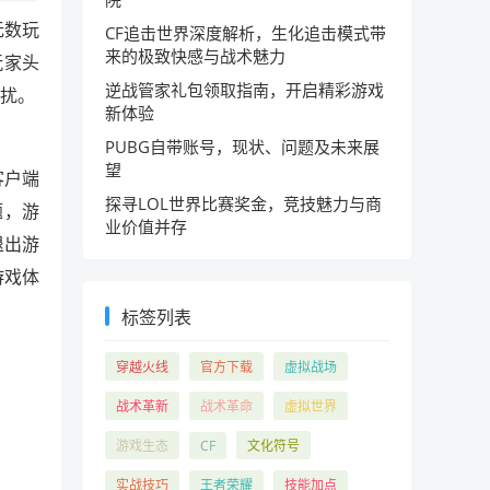
无数玩
CF追击世界深度解析，生化追击模式带
来的极致快感与战术魅力
玩家头
逆战管家礼包领取指南，开启精彩游戏
困扰。
新体验
PUBG自带账号，现状、问题及未来展
望
客户端
探寻LOL世界比赛奖金，竞技魅力与商
题，游
业价值并存
退出游
游戏体
标签列表
穿越火线
官方下载
虚拟战场
战术革新
战术革命
虚拟世界
游戏生态
CF
文化符号
实战技巧
王者荣耀
技能加点