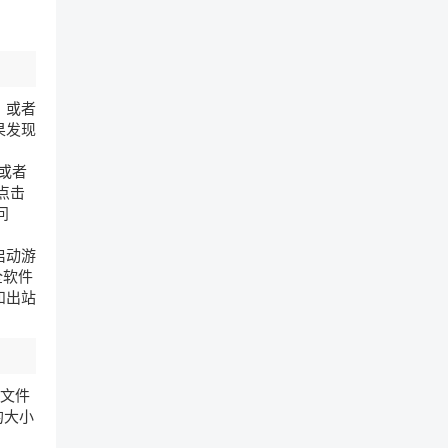
；或者
果发现
，或者
点击
问
启动游
全软件
和出站
戏文件
的大小