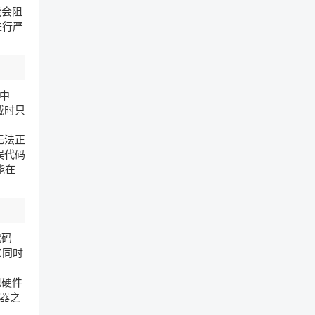
能会阻
进行严
中
载时只
无法正
误代码
能在
代码
家同时
现硬件
务器之