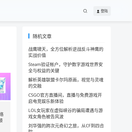
登陆
随机文章
战鹰啸天，全方位解析逆战反斗神鹰的
实战价值
Steam验证帐户，守护数字游戏世界安
全与权益的关键
解析英雄联盟卡尔玛原画，视觉与灵魂
的交融
CSGO官方直播间，直播与免费游戏开
启电竞娱乐新体验
，
LOL女玩家在虚拟峡谷的骗局遭遇与游
络
戏女角色被告风波
顺
刘华强的跨次元奇幻之旅，从CF到四合
院