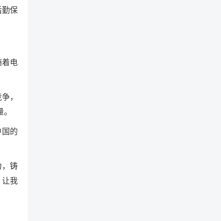
后勤保
随着电
竞争，
量。
中国的
力，铸
，让我