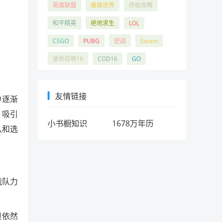
英雄联盟
魔兽世界
终极攻略
和平精英
绝地求生
LOL
CSGO
PUBG
逆战
Steam
使命召唤16
COD16
GO
友情链接
中逐渐
，吸引
小书橱知识
1678万年历
队和选
战队力
但依然