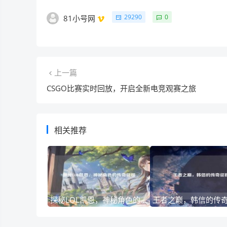
29290
0
81小号网
上一篇
CSGO比赛实时回放，开启全新电竞观赛之旅
相关推荐
探秘LOL凯恩，神秘角色的传奇征程
王者之巅，韩信的传