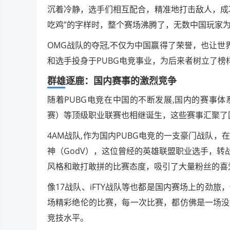
沉着冷静，选手们相互配合，精准地打击敌人，成
吃鸡”的字样时，整个赛场沸腾了，无数中国玩家
OMG战队的夺冠,不仅为中国赢得了荣誉，也让世
和选手投身于PUBG电竞事业，为后来者树立了榜
群雄逐鹿：国内赛事的激烈竞争
随着PUBG电竞在中国的不断发展,国内的赛事
赛）等顶级职业联赛也相继诞生，这些赛事汇聚了
4AM战队,作为国内PUBG电竞的一支豪门战队
神（GodV），这位曾经的英雄联盟职业选手，转
风格和敢打敢拼的比赛态度，吸引了大量粉丝的喜
像17战队、iFTY战队等也都是国内赛场上的劲
场精彩绝伦的比赛，每一次比赛，都仿佛是一场没
竞技水平。