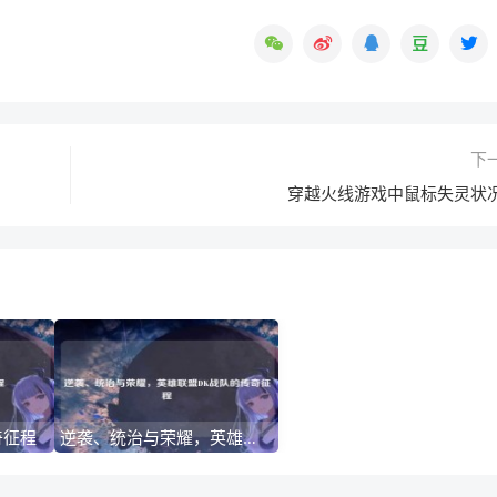
下
穿越火线游戏中鼠标失灵状
奇征程
逆袭、统治与荣耀，英雄联盟DK战队的传奇征程