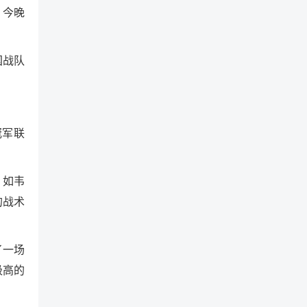
，今晚
国战队
。
冠军联
，如韦
的战术
了一场
极高的