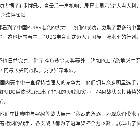
功占据了有利地形，当最后一声枪响，屏幕上显示出“大吉大利
为之欢呼雀跃。
界看到了中国PUBG电竞的实力，他们的成功，激励了更多的中
样，这也标志着中国PUBG电竞正式迈入了国际一流水平的行列
体系也日益完善，除了斗鱼黄金大奖赛外，诸如PCL（绝地求生
国内最顶尖的战队，竞争异常激烈。
，在国内赛事中一直保持着强大的竞争力，他们拥有众多明星选手
战PUBG后依然展现出了非凡的天赋和实力，4AM战队以其独特
爱。
旅，他们在比赛中与4AM等战队展开了激烈的角逐，为观众们带来
有硝烟的战争，各支战队都为了冠军奖杯全力以赴，展现出了