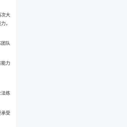
再次大
能力，
练团队
有能力
枪法练
要承受