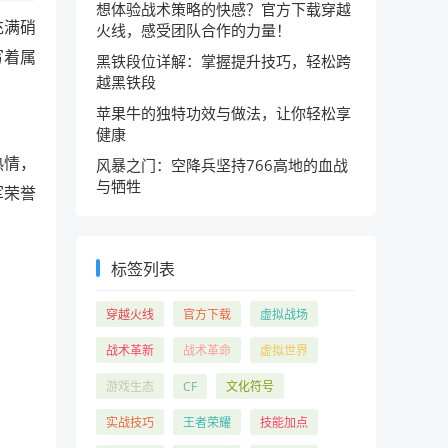
想体验战术策略的快感？官方下载穿越
充满硝
火线，感受团队合作的力量！
写着属
黑铁段位详解：掌握提升技巧，轻松跨
越黑铁段
苹果牛的独特功效与做法，让你轻松享
健康
热情，
风暴之门：空降兵坚持766高地的血战
与牺牲
军荣誉
标签列表
穿越火线
官方下载
虚拟战场
战术革新
战术革命
虚拟世界
游戏生态
CF
文化符号
实战技巧
王者荣耀
技能加点