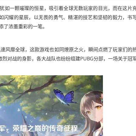
G）犹如一颗璀璨的恒星，吸引着全球无数玩家的目光，而在这片
宛如闪耀的星辰，以无畏的勇气、精湛的技艺和坚韧的毅力，书
添了浓墨重彩的一笔。
玩法迅速风靡全球，这款游戏也如同燎原之火，瞬间点燃了玩家们的
激烈对战的身影，各大战队也纷纷组建PUBG分部，一场关于冠