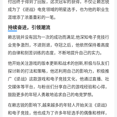
付出终于得到了回报，这次冠军的获得，不仅让赖志锐
成为了《逆战》电竞领域的明星选手，也为他的职业生
涯增添了浓墨重彩的一笔。
持续奋进，引领潮流
赖志锐并没有因为一次的成功而满足,他深知电子竞技行
业竞争激烈，不进则退，夺冠之后，他依然保持着高度
的自律和刻苦训练的态度，不断地提升自己的实力。
他开始关注游戏的版本更新和战术的创新,积极与队友们
探讨新的打法和策略，他还利用自己的影响力，积极推
广《逆战》这款游戏和电子竞技文化，他通过直播、社
交媒体等平台，与粉丝们分享自己的游戏经验和心得，
鼓励更多的年轻人勇敢地追求自己的电竞梦想。
在赖志锐的影响下,越来越多的年轻人开始关注《逆战》
和电子竞技，他也成为了许多年轻选手的偶像和榜样，