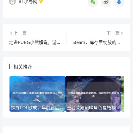
81小号网
上一篇
下一篇
走进PUBG小熊解说，游戏世界的奇妙领航者
Steam，库存里绽放的欢乐游戏时光
相关推荐
探寻LOL欧成，年龄背后的电竞传奇与人生之路
王者荣耀巅峰角色夏梧桐，获取方式与电竞传奇