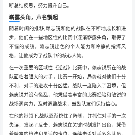
断总结反思，努力提升自己。
崭露头角，声名鹊起
随着时间的推移,赖志锐和他的战队在不断地成长和进
步，他们在一些地区性的比赛中逐渐崭露头角，取得了
不错的成绩，赖志锐出色的个人能力和冷静的指挥风
格，让他成为了战队中的核心人物。
在一次重要的区域性《逆战》比赛中，赖志锐所在的战
队面临着强大的对手，比赛一开始，局势就对他们十分
不利，对手的进攻十分凶猛，战队一度陷入了困境，但
赖志锐并没有慌乱，他凭借着丰富的比赛经验和敏锐的
战场洞察力，及时调整战术，鼓励队友们保持信心。
在他的带领下,战队逐渐稳住了阵脚，并抓住对手的一次
失误，发起了反击，赖志锐在关键时刻发挥出色，凭借
着精准的枪法和灵活的走位，连续击杀对手多名队员，