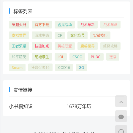
标签列表
穿越火线
官方下载
虚拟战场
战术革新
战术革命
虚拟世界
游戏生态
CF
文化符号
实战技巧
王者荣耀
技能加点
英雄联盟
魔兽世界
终极攻略
和平精英
绝地求生
LOL
CSGO
PUBG
逆战
Steam
使命召唤16
COD16
GO
友情链接
小书橱知识
1678万年历