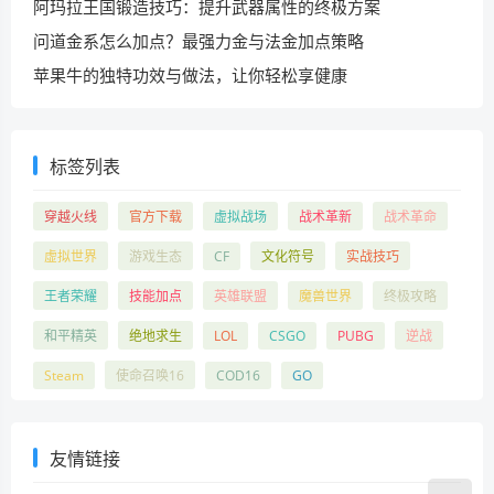
阿玛拉王国锻造技巧：提升武器属性的终极方案
问道金系怎么加点？最强力金与法金加点策略
苹果牛的独特功效与做法，让你轻松享健康
标签列表
穿越火线
官方下载
虚拟战场
战术革新
战术革命
虚拟世界
游戏生态
CF
文化符号
实战技巧
王者荣耀
技能加点
英雄联盟
魔兽世界
终极攻略
和平精英
绝地求生
LOL
CSGO
PUBG
逆战
Steam
使命召唤16
COD16
GO
友情链接