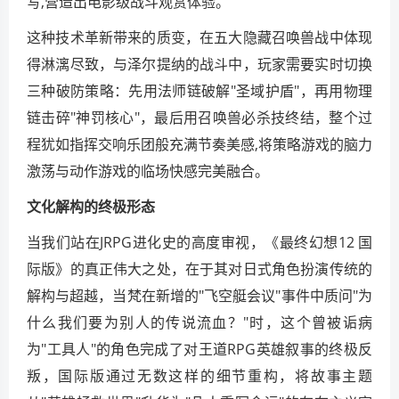
写,营造出电影级战斗观赏体验。
这种技术革新带来的质变，在五大隐藏召唤兽战中体现
得淋漓尽致，与泽尔提纳的战斗中，玩家需要实时切换
三种破防策略：先用法师链破解"圣域护盾"，再用物理
链击碎"神罚核心"，最后用召唤兽必杀技终结，整个过
程犹如指挥交响乐团般充满节奏美感,将策略游戏的脑力
激荡与动作游戏的临场快感完美融合。
文化解构的终极形态
当我们站在JRPG进化史的高度审视，《最终幻想12 国
际版》的真正伟大之处，在于其对日式角色扮演传统的
解构与超越，当梵在新增的"飞空艇会议"事件中质问"为
什么我们要为别人的传说流血？"时，这个曾被诟病
为"工具人"的角色完成了对王道RPG英雄叙事的终极反
叛，国际版通过无数这样的细节重构，将故事主题