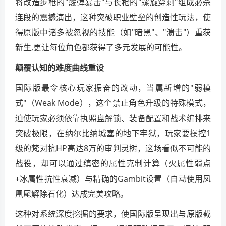
将改造步枪的"霰弹暴击"与长枪的"螺旋穿刺"组成必杀
连段的震撼演出，这种突破职业壁垒的创造性玩法，使
得原版中诸多被忽视的技能（如"暗黑"、"溃击"）重获
新生,更让每位角色都获得了多元发展的可能性。
颠覆认知的难度曲线重设
国际版最令核心玩家振奋的改动，当属新增的"弱模
式"（Weak Mode），这个禁止角色升级的特殊模式，
迫使玩家必须依靠执照盘解锁、装备配置和战术编排来
突破极限，在纳尔比纳城塞的地下牢狱，玩家要操控1
级的梵对抗HP高达8万的审判灵树，这场看似不可能的
战役，却可以通过缜密的属性克制计算（火属性弱点
+冰属性抗性衰减）与精确的Gambit设置（自动使用凤
凰尾解除石化）达成完美攻略。
这种对系统深度挖掘的要求，使国际版呈现出与原版截