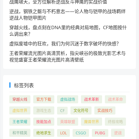
战鹰啸天，全方位解析逆战反斗神鹰的实战价值
逆战，钢铁之躯与不朽意志——论人物与铠甲的战场羁绊
逆战人物铠甲图片
穿越火线，盘点刻在DNA里的经典对局地图，CF地图按什
么调出来？
虚拟废墟中的狂欢，我们为何沉迷于数字破坏的快感？
王者荣耀流光图片高清赏析，指尖峡谷的极致光影艺术与
视觉盛宴王者荣耀流光图片高清壁纸
标签列表
穿越火线
官方下载
虚拟战场
战术革新
战术革命
虚拟世界
游戏生态
CF
文化符号
实战技巧
王者荣耀
技能加点
英雄联盟
魔兽世界
终极攻略
和平精英
绝地求生
LOL
CSGO
PUBG
逆战