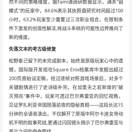
然不同的策略维度，据Fami通调研数据显示，通关"弱
模式"的玩家中，84.6%表示其执照盘研究时间超过100
小时，63.2%玩家至少重置过三次职业组合，在限制条
件下激发的创造性解法,将战斗系统的可能性边界推向了
新的维度。
失落文本的考古级修复
松野泰己留下的未完成剧本，始终是原版玩家心中的遗
憾，国际版开发组在Square Enix档案库中发掘出超过
200页原始设定稿，经过逐帧对照游戏场景后，对多个
关键剧情进行了史诗级补完，在加里夫之岩新增的"破
灭预兆"事件中，玩家可透过巴尔弗雷亚的回忆视角，
见证罗扎利亚帝国陨落前夜的隐秘真相——这段长达15
分钟的全语音演出，不仅解开了原版中阿尔卡迪女帝动
机不明的叙事死结,更通过闪回镜头揭示了巴尔弗雷亚与
芙兰之间的宿命羁绊。