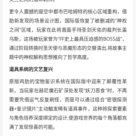
更令人震撼的是空中都市巴哈姆特的核心区域重构，借
助新发现的场景设计图，国际版恢复了被删减的"神权
之间"区域，玩家在此将直面手持圣剑天佑的裁判长盖
乌斯，这场被玩家誉为"FF史上最具压迫感的BOSS战"，
通过阶段转换时圣天使与恶魔形态的交替演出,将故事主
题中的神权解构思想推向了哲学高度。
道具系统的文艺复兴
原版鸡肋的宝物鉴识系统在国际版中迎来了颠覆性革
新，当玩家在赫尼魔石矿深处发现"妖刀恶食"时，不再
需要凭借运气反复刷怪，而是可以通过组合"密银探测
器+鉴识镜片"主动触发稀有道具事件，这种将探索要素
与角色培养深度绑定的设计,使游戏世界的每个角落都充
满了发现惊喜的可能。