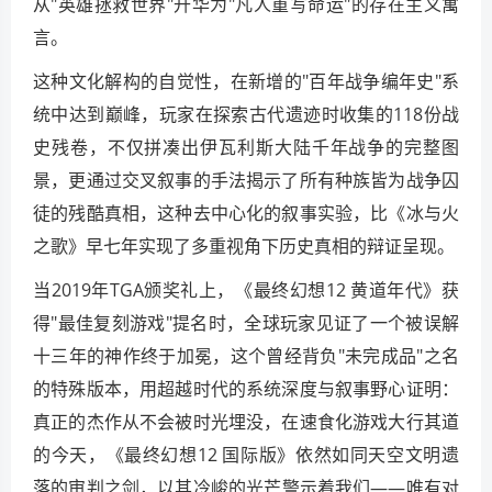
从"英雄拯救世界"升华为"凡人重写命运"的存在主义寓
言。
这种文化解构的自觉性，在新增的"百年战争编年史"系
统中达到巅峰，玩家在探索古代遗迹时收集的118份战
史残卷，不仅拼凑出伊瓦利斯大陆千年战争的完整图
景，更通过交叉叙事的手法揭示了所有种族皆为战争囚
徒的残酷真相，这种去中心化的叙事实验，比《冰与火
之歌》早七年实现了多重视角下历史真相的辩证呈现。
当2019年TGA颁奖礼上，《最终幻想12 黄道年代》获
得"最佳复刻游戏"提名时，全球玩家见证了一个被误解
十三年的神作终于加冕，这个曾经背负"未完成品"之名
的特殊版本，用超越时代的系统深度与叙事野心证明：
真正的杰作从不会被时光埋没，在速食化游戏大行其道
的今天，《最终幻想12 国际版》依然如同天空文明遗
落的审判之剑，以其冷峻的光芒警示着我们——唯有对