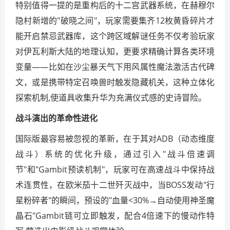
特别值得一提的是重构后的十二宫武器系统，在赫穆尔
隐村新增的"破晓之间"，玩家需要集齐12枚黄昏碎片才
能开启禁忌武器库，这个跨区域解谜任务不仅考验玩家
对伊瓦利斯大陆的地理认知，更要求精确计算各类环境
变量——比如在沙尘暴天气下用风属性魔法激活古代碑
文，或是携带特定召唤兽时触发隐藏机关，这种立体化
探索机制,使道具收集升华为充满仪式感的史诗冒险。
战斗演出的革命性进化
国际版最容易被忽视的革新，在于其对ADB（动态维度
战斗）系统的优化升级，通过引入"战斗倍速调
节"和"Gambit预读机制"，玩家可在高速战斗中保持战
术连贯性，在欧米茄十二世歼灭战中，当BOSS发动"行
星粉碎者"的瞬间，预设的"血量<30%→自动使用神圣魔
晶石"Gambit链可立即触发，配合4倍速下的慢动作特