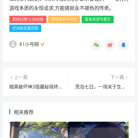
游戏本质的永恒追求,方能铸就永不褪色的传奇。
最终幻想12 国际版
游戏争议与评价
版本改进与重生
史诗级逆袭历程
81小号网
上一篇
下一篇
暗黑破坏神3隐藏秘境终极攻略，彩虹关掉宝机制全解析与高效刷装技巧
荒岛七日，一场关于生存与尊严的逃亡
相关推荐