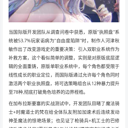
当国际版开发团队从调查问卷中获悉，原版"执照盘"系
统被53.7%玩家诟病为"自由度陷阱"时，制作人河津秋
敏作出了改变游戏史的重要决策：引入双职业系统作为
补救方案，这个看似简单的调整，实则是对原版底层逻
辑的全面重铸，原版单职业系统中，每个角色都受限于
线性成长的职业定位，而国际版通过允许每个角色同时
激活两个职业执照盘，将可选策略组合从12种暴力提升
至78种,彻底打破角色培养的边界桎梏。
在加布拉斯要塞的实战测试中，开发团队目睹了魔法骑
士+时魔道士的梵在给全体队友附加加速术后连续发动
神圣魔法的惊艳场景；也见证了枪骑兵+机工士的巴修