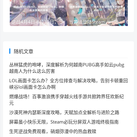
逆战4月4日-6月30日，穿越时空的战火，致敬永不落幕的青春
当黄油登陆Steam，一场关于欲望与审美的静默革命
随机文章
丛林猛虎的咆哮，深度解析为何越南PUBG高手如云pubg
越南人为什么这么厉害
LOL画面卡怎么办？全方位排查与解决攻略，告别卡顿重回
峡谷lol画面卡怎么办啊
燃爆战场！百事激浪携手穿越火线手游共掀跨界狂欢新纪
元
沙漠死神内瑟斯深度攻略，天赋加点全解析与进阶之路
屏幕虽小快乐无限，Steam必玩分屏双人游戏终极指南
生死逆战免费观看，硝烟弥漫中的热血救赎