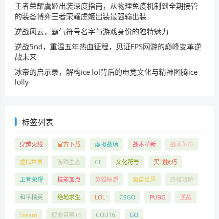
王者荣耀虞姬出装深度指南，从物理免疫机制到全期接管
的装备博弈王者荣耀虞姬出装最强输出装
逆战风云，霸气符号名字与游戏身份的独特魅力
逆战5nd，重温五年热血征程，见证FPS网游的巅峰变革逆
战未来
冰帝的启示录，解构ice lol背后的电竞文化与精神图腾ice
lolly
标签列表
穿越火线
官方下载
虚拟战场
战术革新
战术革命
虚拟世界
游戏生态
CF
文化符号
实战技巧
王者荣耀
技能加点
英雄联盟
魔兽世界
终极攻略
和平精英
绝地求生
LOL
CSGO
PUBG
逆战
Steam
使命召唤16
COD16
GO