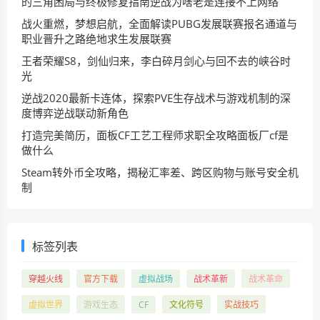
的三角困局与终极修复指南逆战为啥老是连接不上网络
战火重燃，梦想启航，全面解读PUBG发展联赛报名通道与
职业晋升之路绝地求生发展联赛
王者荣耀S8，剑仙归来，李白碎月剑心与回不去的峡谷时
光
逆战2020最新卡连体，探索PVE生存战术与游戏机制的深
度博弈逆战联动新角色
打造完美简历，面板CF工艺工程师求职全攻略面板厂cf是
做什么
Steam转外币全攻略，揭秘汇率差、跨区购物与账号安全机
制
标签列表
穿越火线
官方下载
虚拟战场
战术革新
战术革命
虚拟世界
游戏生态
CF
文化符号
实战技巧