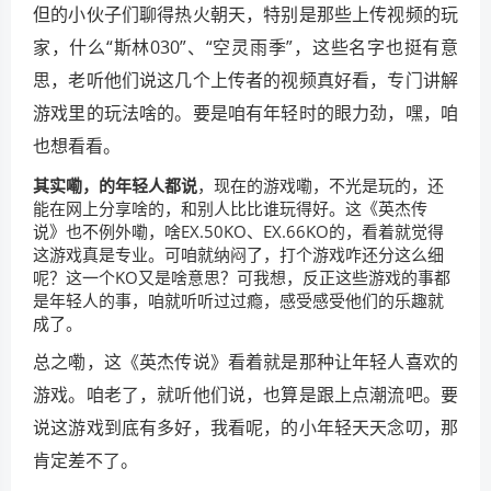
但的小伙子们聊得热火朝天，特别是那些上传视频的玩
家，什么“斯林030”、“空灵雨季”，这些名字也挺有意
思，老听他们说这几个上传者的视频真好看，专门讲解
游戏里的玩法啥的。要是咱有年轻时的眼力劲，嘿，咱
也想看看。
其实嘞，的年轻人都说
，现在的游戏嘞，不光是玩的，还
能在网上分享啥的，和别人比比谁玩得好。这《英杰传
说》也不例外嘞，啥EX.50KO、EX.66KO的，看着就觉得
这游戏真是专业。可咱就纳闷了，打个游戏咋还分这么细
呢？这一个KO又是啥意思？可我想，反正这些游戏的事都
是年轻人的事，咱就听听过过瘾，感受感受他们的乐趣就
成了。
总之嘞，这《英杰传说》看着就是那种让年轻人喜欢的
游戏。咱老了，就听他们说，也算是跟上点潮流吧。要
说这游戏到底有多好，我看呢，的小年轻天天念叨，那
肯定差不了。