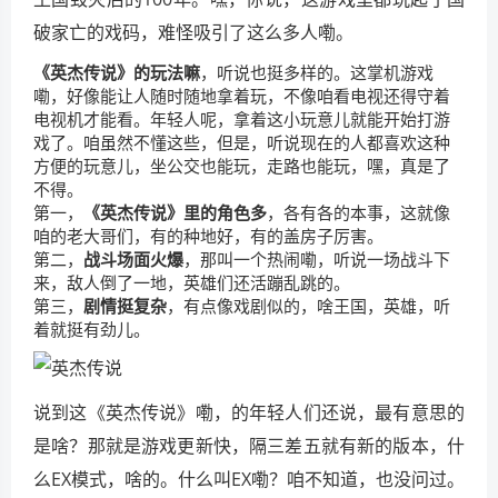
破家亡的戏码，难怪吸引了这么多人嘞。
《英杰传说》的玩法嘛
，听说也挺多样的。这掌机游戏
嘞，好像能让人随时随地拿着玩，不像咱看电视还得守着
电视机才能看。年轻人呢，拿着这小玩意儿就能开始打游
戏了。咱虽然不懂这些，但是，听说现在的人都喜欢这种
方便的玩意儿，坐公交也能玩，走路也能玩，嘿，真是了
不得。
第一，
《英杰传说》里的角色多
，各有各的本事，这就像
咱的老大哥们，有的种地好，有的盖房子厉害。
第二，
战斗场面火爆
，那叫一个热闹嘞，听说一场战斗下
来，敌人倒了一地，英雄们还活蹦乱跳的。
第三，
剧情挺复杂
，有点像戏剧似的，啥王国，英雄，听
着就挺有劲儿。
说到这《英杰传说》嘞，的年轻人们还说，最有意思的
是啥？那就是游戏更新快，隔三差五就有新的版本，什
么EX模式，啥的。什么叫EX嘞？咱不知道，也没问过。