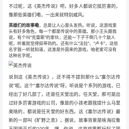
不过呢，这《英杰传说》吧，好多人都说它挺厉害的，
像那些英雄们嘞，一出来就特别威风。
英雄们的故事嘞
，总是让人心里头发热。听说，这游戏里
头有好多角色，每一个都是传说中的英雄。那小王头跟我
说，有个叫“克雷斯”的家伙，还能一下子干倒几十个敌人
呢，听着就觉得挺带劲的。还有什么“法拉”、“卢卡”，这些
名字我一听就知道，这准是外国来的游戏，咱老家可没有
这种名字呢。
说到这《英杰传说》，还不得不提到那什么“塞尔达传
说”呢。这个“塞尔达传说”呀，听说是个系列的游戏，已
经出了好几部了，还是任天堂出的。任天堂，那可是出
过好多厉害游戏的公司，像是的小孩老跟我提什么马里
奥啥的，都说是任天堂的好东西。这《塞尔达传说》最
新的一部叫《旷野之息》，据说，故事背景是啥海拉鲁
王国毁灭后的100年。嘿，你说，这游戏里都玩起了国