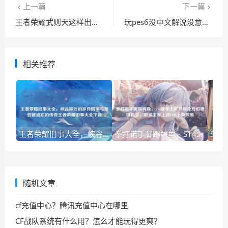
上一篇
下一篇
王者荣耀武则天这样出装，上官婉儿完全被压制！
玩pes6没中文解说没意思？教你如何添加中文解说文件！
相关推荐
王者荣耀旧事大全，峡谷深处的岁月回响与那些被遗忘的传奇王者荣耀旧事大全下载
拳打诺手脚踢鳄鱼，S14赛季上单狗熊全方位硬核教学，带你主宰上路LOL上单狗熊
随机文章
cf充值中心？腾讯充值中心在哪里
CF战队系统有什么用？怎么才能玩得更爽？