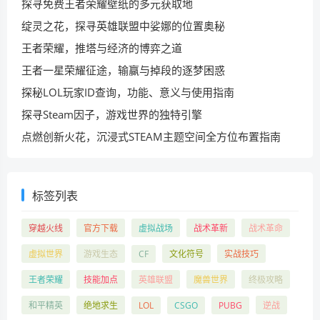
探寻免费王者荣耀壁纸的多元获取地
绽灵之花，探寻英雄联盟中娑娜的位置奥秘
王者荣耀，推塔与经济的博弈之道
王者一星荣耀征途，输赢与掉段的逐梦困惑
探秘LOL玩家ID查询，功能、意义与使用指南
探寻Steam因子，游戏世界的独特引擎
点燃创新火花，沉浸式STEAM主题空间全方位布置指南
标签列表
穿越火线
官方下载
虚拟战场
战术革新
战术革命
虚拟世界
游戏生态
CF
文化符号
实战技巧
王者荣耀
技能加点
英雄联盟
魔兽世界
终极攻略
和平精英
绝地求生
LOL
CSGO
PUBG
逆战