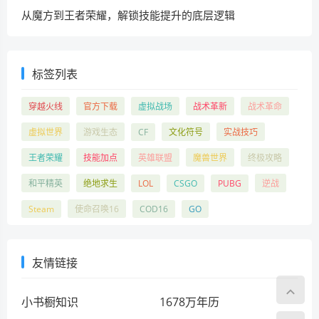
从魔方到王者荣耀，解锁技能提升的底层逻辑
标签列表
穿越火线
官方下载
虚拟战场
战术革新
战术革命
虚拟世界
游戏生态
CF
文化符号
实战技巧
王者荣耀
技能加点
英雄联盟
魔兽世界
终极攻略
和平精英
绝地求生
LOL
CSGO
PUBG
逆战
Steam
使命召唤16
COD16
GO
友情链接
小书橱知识
1678万年历