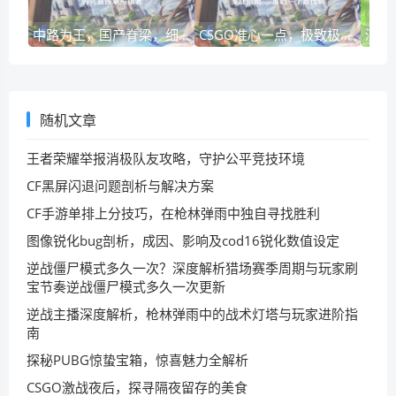
中路为王，国产脊梁，细数LPL历届国产中单的兴衰传承与排名
CSGO准心一点，极致极简主义下的爆头哲学与实战指南csgo准心一个点代码
随机文章
王者荣耀举报消极队友攻略，守护公平竞技环境
CF黑屏闪退问题剖析与解决方案
CF手游单排上分技巧，在枪林弹雨中独自寻找胜利
图像锐化bug剖析，成因、影响及cod16锐化数值设定
逆战僵尸模式多久一次？深度解析猎场赛季周期与玩家刷
宝节奏逆战僵尸模式多久一次更新
逆战主播深度解析，枪林弹雨中的战术灯塔与玩家进阶指
南
探秘PUBG惊蛰宝箱，惊喜魅力全解析
CSGO激战夜后，探寻隔夜留存的美食