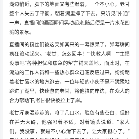
湖边稍近，脚下的地面又有些湿滑，一个不小心，老甘
整个人失去了平衡，朝着湖里摔了下去，只听见“扑通”
一声，直播间的画面瞬间晃动起来,随后便是一片水花四
溅的景象。
直播间的粉丝们被这突如其来的一幕惊呆了，弹幕瞬间
疯狂滚动起来。“老甘，怎么回事！”“快救人啊！”“主播
没事吧”各种担忧和焦急的留言铺天盖地，而此时，在
湖边的工作人员和一些热心群众迅速反应过来，纷纷朝
着老甘落水的地方跑去，一位年轻的小伙子毫不犹豫地
跳进了湖里，快速游向老甘，将他拉向岸边，在众人的
合力帮助下,老甘很快被拉上了岸。
老甘浑身湿漉漉的，呛了几口水，脸色有些苍白，但好
在并无大碍，他强忍着不适，对着镜头说道：“家人
们，我没事，就是不小心滑下去了，让大家担心了。”