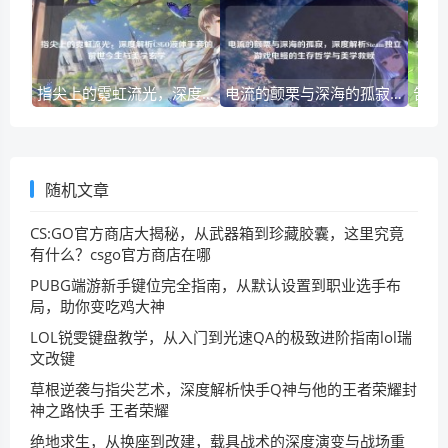
指尖上的霓虹流光，深度解析CSGO液体手套的前世今生与美学玄学
电流的颤栗与深海的孤寂，深度解析Steam独立游戏电鳗的生存哲学与美学救赎
随机文章
CS:GO官方商店大揭秘，从武器箱到珍藏胶囊，这里究竟
有什么？csgo官方商店在哪
PUBG端游新手键位完全指南，从默认设置到职业选手布
局，助你变吃鸡大神
LOL锐雯键盘教学，从入门到光速QA的极致进阶指南lol瑞
文改键
草根逆袭与指尖艺术，深度解析快手Q神与他的王者荣耀封
神之路快手 王者荣耀
绝地求生，从换座到改建，载具战术的深度演变与战场重