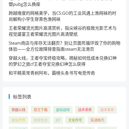
塑pubg怎么换座
跨越维度的网格美学，当CS:GO的工业风遇上渔网袜的时
尚解构小学生穿黑色渔网袜
王者荣耀流光图片高清赏析，指尖峡谷的极致光影艺术与
视觉盛宴王者荣耀流光图片高清壁纸
Steam商店与库存无法翻页？别让页面死循环毁了你的购物
体验——全方位故障排查指南steam无法滑页
穿越火线，王者夺宝终极攻略，揭秘如何低成本兑换幻神
的梦幻之旅cf王者夺宝兑换幻神怎么获得
和平精英常青树阿布，霸榜头条书写电竞传奇
标签列表
穿越火线
官方下载
虚拟战场
战术革新
战术革命
虚拟世界
游戏生态
CF
文化符号
实战技巧