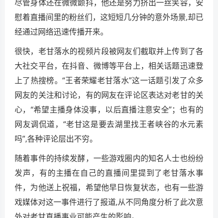
尽管身体还在微微颤抖，他还是努力挤出一丝笑容，安
慰着直播间里的粉丝们，这短短几分钟的意外场景,却已
经通过网络迅速传播开来。
很快，老甘落水的视频片段被网友们截取并上传到了各
大社交平台，在抖音、微博等平台上，相关话题迅速登
上了热搜榜。“王者荣耀老甘落水”这一话题引发了众多
网友的关注和讨论，有的网友在评论区表达对老甘的关
心，“希望主播身体没事，以后直播注意安全”；也有的
网友调侃道，“老甘这是要去湖里找王者峡谷的水元素
吗”,各种评论层出不穷。
随着事件的持续发酵，一些游戏圈内的知名人士也纷纷
发声，有的主播在自己的直播间里提到了老甘落水事
件，为他送上祝福，希望他早日恢复状态，也有一些游
戏媒体对这一事件进行了报道,从不同角度分析了此次意
外对老甘直播事业可能产生的影响。