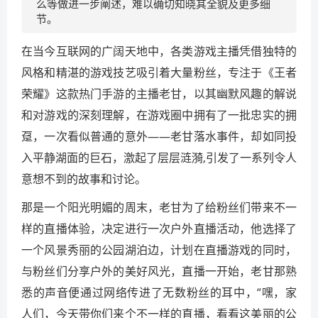
么等做进一步阐述，难以确切知晓其全貌及更多细
节。
在当今互联网的广阔天地中，各类游戏主播凭借独特的
风格和精湛的游戏技艺吸引着大量粉丝，专注于《王者
荣耀》这款热门手游的主播老甘，以其幽默风趣的解说
和对游戏的深刻理解，在游戏圈中拥有了一批忠实的拥
趸，一次看似普通的意外——老甘落水事件，却如同投
入平静湖面的巨石，激起了层层涟漪,引发了一系列令人
意想不到的故事和讨论。
那是一个阳光明媚的周末，老甘为了给粉丝们带来不一
样的直播体验，决定进行一次户外直播活动，他选择了
一个风景秀丽的公园湖泊边，计划在直播游戏的同时，
与粉丝们分享户外的美好风光，直播一开始，老甘那熟
悉的声音便通过网络传进了无数粉丝的耳中，“嘿，家
人们，今天带你们来个不一样的直播，看看这美丽的公