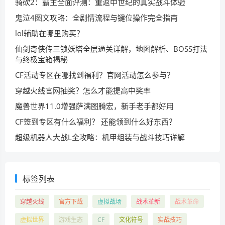
骑砍2：霸主全面评测：重返中世纪的真实战斗体验
鬼泣4图文攻略：全剧情流程与键位操作完全指南
lol辅助在哪里购买？
仙剑奇侠传三锁妖塔全层通关详解，地图解析、BOSS打法
与终极宝箱揭秘
CF活动专区在哪找到福利？官网活动怎么参与？
穿越火线官网抽奖？怎么才能提高中奖率
魔兽世界11.0增强萨满图腾宏，新手老手都好用
CF签到专区有什么福利？ 还能领到什么好东西？
超级机器人大战L全攻略：机甲组装与战斗技巧详解
标签列表
穿越火线
官方下载
虚拟战场
战术革新
战术革命
虚拟世界
游戏生态
CF
文化符号
实战技巧