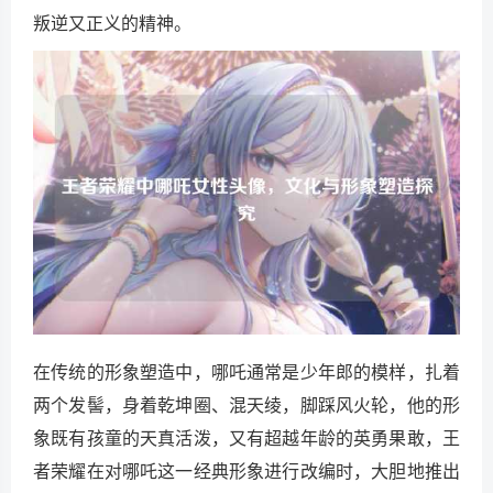
叛逆又正义的精神。
在传统的形象塑造中，哪吒通常是少年郎的模样，扎着
两个发髻，身着乾坤圈、混天绫，脚踩风火轮，他的形
象既有孩童的天真活泼，又有超越年龄的英勇果敢，王
者荣耀在对哪吒这一经典形象进行改编时，大胆地推出