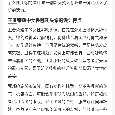
了女性头像的设计,这一创新无疑为哪吒这一角色注入了
新的活力。
王者荣耀中女性哪吒头像的设计特点
王者荣耀中的女性哪吒头像，首先在外观上就极具辨识
度，她的眼神坚定而锐利，仿佛蕴含着无尽的勇气和决
心，发型设计独特，不再是传统的双髻，而是将头发高
高束起，显得干练利落，发饰上可能会有一些与哪吒传
统元素相关的点缀，比如小巧的风火轮造型或者混天绫
的飘带元素，既保留了经典的神话色彩,又增添了女性的
柔美。
面部轮廓线条清晰，既有女性的精致，又不失哪吒的英
气，妆容方面，可能会采用较为浓烈的色彩，如鲜艳的
唇色和深邃的眼妆，来突出她的个性，服饰设计同样巧
妙，虽然没有完全照搬传统哪吒的装扮，但会融入一些