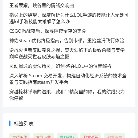
王者荣耀，峡谷里的情绪交响曲
指尖上的绝望，深度解析为什么LOL手游的技能让人无处可
逃lol手游技能太难躲了怎么办
CSGO激战夜后，探寻隔夜留存的美食
神佑Steam优化终极指南，告别卡顿，重拾丝滑飞行体验
逆战灭世者皮肤赤炎之握，焚天烈焰下的极致杀戮与美学
巅峰逆战灭世者皮肤赤焰之握
灵动飘逸的魔法精灵，幻翎·洛在LOL中的位置解析
深入解析 Steam 交易开发，构建自动化经济系统的技术全
景与实践指南steam开发平台
穿越枪林弹雨的温柔，致和平精英里的你，我的航线只为
你停留
标签列表
穿越火线
官方下载
虚拟战场
战术革新
战术革命