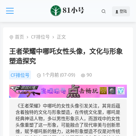
登陆
首页
CF排位号
正文
王者荣耀中哪吒女性头像，文化与形象
塑造探究
1个月前 (07-09)
90
CF排位号
《王者荣耀》中哪吒的女性头像引发关注，其背后蕴
含着独特的文化与形象塑造，在传统文化里，哪吒是
经典神话人物，多以男性形象示人，而游戏中的女性
头像重塑了这一形象，可能融合了现代审美与创新思
维，赋予哪吒新的魅力，这种形象塑造不仅是对传统