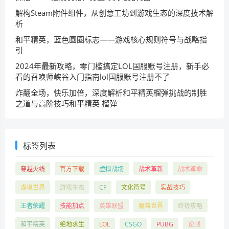
解构Steam附件组件，从创意工坊到游戏生态的深度技术解
析
和平精英，蓝色圆圈标志——游戏核心规则符号与战略指
引
2024年最新攻略，零门槛搞定LOL国服账号注册，新手必
看的召唤师峡谷入门指南lol国服账号注册不了
炸翻全场，快乐加倍，深度解析和平精英榴弹挑战的制胜
之道与高阶技巧和平精英 榴弹
标签列表
穿越火线
官方下载
虚拟战场
战术革新
战术革命
虚拟世界
游戏生态
CF
文化符号
实战技巧
王者荣耀
技能加点
英雄联盟
魔兽世界
终极攻略
和平精英
绝地求生
LOL
CSGO
PUBG
逆战