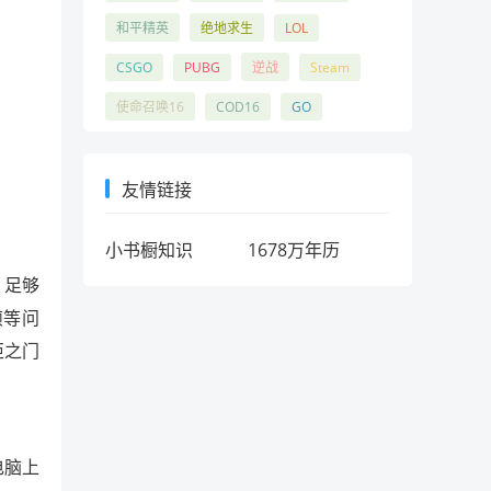
和平精英
绝地求生
LOL
CSGO
PUBG
逆战
Steam
使命召唤16
COD16
GO
友情链接
小书橱知识
1678万年历
、足够
帧等问
拒之门
电脑上