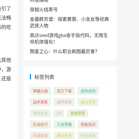
吸引了
穿越火线黑号
无法畅
金庸群芳谱：探索黄蓉、小龙女等经典
武侠人物
新的吃
高达seed游戏gba金手指代码，无限生
命机体强化！
颓废之心：什么职业刷图最厉害？
汰其他
中，游
标签列表
，还是
穿越火线
官方下载
虚拟战场
战术革新
战术革命
虚拟世界
游戏生态
CF
文化符号
实战技巧
王者荣耀
技能加点
英雄联盟
魔兽世界
终极攻略