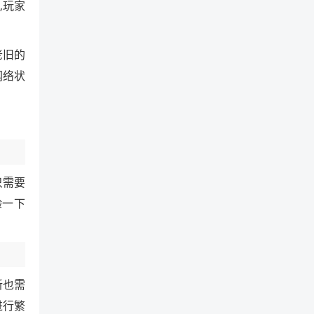
,玩家
老旧的
网络状
只需要
验一下
新也需
进行繁