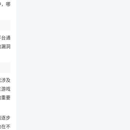
中，哪
平台通
的漏洞
就涉及
在游戏
的重要
到逐步
也在不