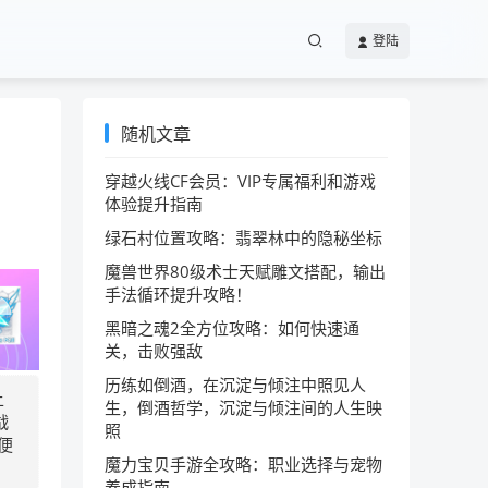
登陆
随机文章
穿越火线CF会员：VIP专属福利和游戏
体验提升指南
绿石村位置攻略：翡翠林中的隐秘坐标
魔兽世界80级术士天赋雕文搭配，输出
手法循环提升攻略！
黑暗之魂2全方位攻略：如何快速通
关，击败强敌
历练如倒酒，在沉淀与倾注中照见人
上
生，倒酒哲学，沉淀与倾注间的人生映
战
照
便
魔力宝贝手游全攻略：职业选择与宠物
养成指南