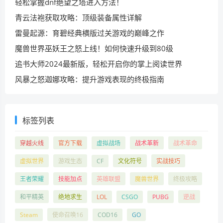
轻松掌握dnf绝望之塔进入方法！
青云法袍获取攻略：顶级装备属性详解
雷曼起源：育碧经典横版过关游戏的巅峰之作
魔兽世界巫妖王之怒上线！如何快速升级到80级
追书大师2024最新版，轻松开启你的掌上阅读世界
风暴之怒迦娜攻略：提升游戏表现的终极指南
标签列表
穿越火线
官方下载
虚拟战场
战术革新
战术革命
虚拟世界
游戏生态
CF
文化符号
实战技巧
王者荣耀
技能加点
英雄联盟
魔兽世界
终极攻略
和平精英
绝地求生
LOL
CSGO
PUBG
逆战
Steam
使命召唤16
COD16
GO