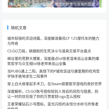
指尖上的霓虹流光，深度解析CSGO液体手套的前世今生与美学玄学
电流的颤栗与深海的孤寂，深度解析Steam独立游戏电鳗的生存哲学与美学救赎
随机文章
城市轻骑的灵动诗篇，深度解读春风CF 125摩托车的魅力
与传奇
CS:GO刀局，硝烟前的生死决斗与道具交易平台盘点
峡谷里的荒野大镖客，深度盘点lol徐老湿来巡山全集的爆
笑哲学与众生相lol徐老师来巡山全集
当PUBG遇上二阳，高烧下的P城攻坚战与康复期的吃鸡哲
学快手绝地求生二阳事件
穿上白大褂拿起手术刀，在Steam探索医学游戏的奇妙世界
深度解析，CS:GO账号授权给别人背后的风险与隐患，别
让一时的信任毁了你的万贯家财csgo怎么授权
王者荣耀钻石小号图标，蓝光闪烁的永恒分水岭与炸鱼者
的伪装