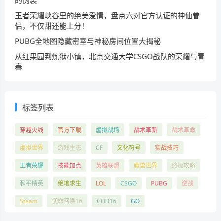
王者荣耀峡谷里的绝美爱情，盘点六对官方认证的神仙眷
侣，不仅甜还能上分！
PUBG全地图隐藏密室与神秘房间位置大揭秘
从红果园到炼狱小镇，北京交通大学CSGO战队的荣耀与青
春
标签列表
穿越火线
官方下载
虚拟战场
战术革新
战术革命
虚拟世界
游戏生态
CF
文化符号
实战技巧
王者荣耀
技能加点
英雄联盟
魔兽世界
终极攻略
和平精英
绝地求生
LOL
CSGO
PUBG
逆战
Steam
使命召唤16
COD16
GO