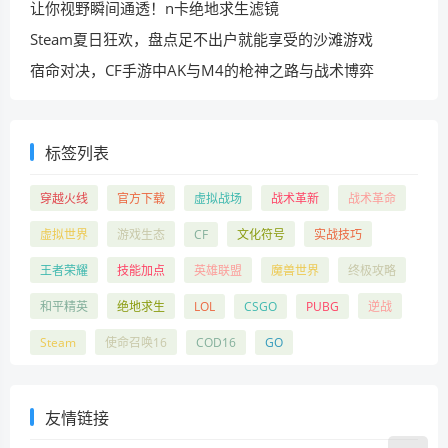
让你视野瞬间通透！n卡绝地求生滤镜
Steam夏日狂欢，盘点足不出户就能享受的沙滩游戏
宿命对决，CF手游中AK与M4的枪神之路与战术博弈
标签列表
穿越火线
官方下载
虚拟战场
战术革新
战术革命
虚拟世界
游戏生态
CF
文化符号
实战技巧
王者荣耀
技能加点
英雄联盟
魔兽世界
终极攻略
和平精英
绝地求生
LOL
CSGO
PUBG
逆战
Steam
使命召唤16
COD16
GO
友情链接