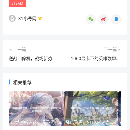
STEAM
81小号网
上一篇
下一篇
逆战四僚机，战场新势力的崛起传奇
1060显卡下的英雄联盟，帧数表现与电竞记忆
相关推荐
点燃创新火花，沉浸式STEAM主题空间全方位布置指南
鳞爪飞扬，STEAM之光闪耀及读音探究