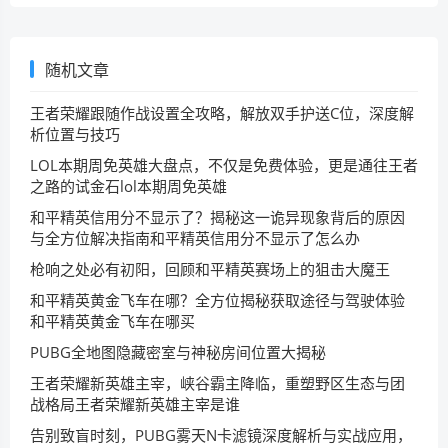
随机文章
王者荣耀跟随作战设置全攻略，解放双手护送C位，深度解
析位置与技巧
LOL本期周免英雄大盘点，不仅是免费体验，更是通往王者
之路的试金石lol本期周免英雄
和平精英信用分不显示了？揭秘这一诡异现象背后的原因
与全方位解决指南和平精英信用分不显示了怎么办
枪响之处必有初阳，回顾和平精英赛场上的狙击大魔王
和平精英黄金飞车在哪？全方位揭秘获取途径与驾驶体验
和平精英黄金飞车在哪买
PUBG全地图隐藏密室与神秘房间位置大揭秘
王者荣耀新英雄主宰，峡谷霸主降临，重塑野区生态与团
战格局王者荣耀新英雄主宰是谁
告别致盲时刻，PUBG雾天N卡滤镜深度解析与实战应用，