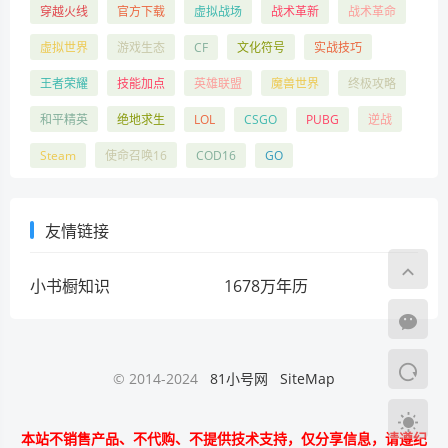
穿越火线
官方下载
虚拟战场
战术革新
战术革命
虚拟世界
游戏生态
CF
文化符号
实战技巧
王者荣耀
技能加点
英雄联盟
魔兽世界
终极攻略
和平精英
绝地求生
LOL
CSGO
PUBG
逆战
Steam
使命召唤16
COD16
GO
友情链接
小书橱知识
1678万年历
© 2014-2024
81小号网
SiteMap
本站不销售产品、不代购、不提供技术支持，仅分享信息，请遵纪