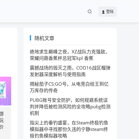
登陆
随机文章
绝地求生巅峰之夜，XZ战队力克强敌，
荣耀问鼎香蕉杯总冠军kpl 香蕉
震撼战场的毁灭之雨，COD16战区榴弹
发射器深度解析与使用指南
揭秘茄子CS:GO号，从电竞白给王到亿
万库存的传奇
PUBG账号安全防护，如何规避系统误
判并降低被检测风险的全攻略pubg检测
机制
游
玩
指尖上的垂钓盛宴，在Steam终极钓鱼
价
模拟器中寻找那份久违的宁静steam终
极钓鱼模拟器攻略