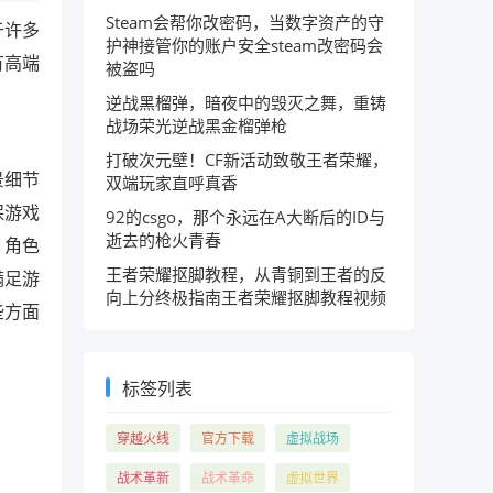
Steam会帮你改密码，当数字资产的守
于许多
护神接管你的账户安全steam改密码会
有高端
被盗吗
逆战黑榴弹，暗夜中的毁灭之舞，重铸
战场荣光逆战黑金榴弹枪
打破次元壁！CF新活动致敬王者荣耀，
景细节
双端玩家直呼真香
保游戏
92的csgo，那个永远在A大断后的ID与
逝去的枪火青春
、角色
王者荣耀抠脚教程，从青铜到王者的反
满足游
向上分终极指南王者荣耀抠脚教程视频
些方面
标签列表
穿越火线
官方下载
虚拟战场
战术革新
战术革命
虚拟世界