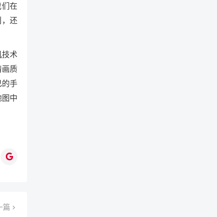
我们在
列，还
机技术
清画质
己的手
地图中
一篇