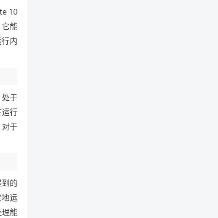
 10
，它能
运行内
o 处于
在运行
，对于
提到的
定地运
处理能