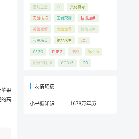
游戏生态
CF
文化符号
实战技巧
王者荣耀
技能加点
英雄联盟
魔兽世界
终极攻略
和平精英
绝地求生
LOL
CSGO
PUBG
逆战
Steam
使命召唤16
COD16
GO
友情链接
及苹果
戏的高
小书橱知识
1678万年历