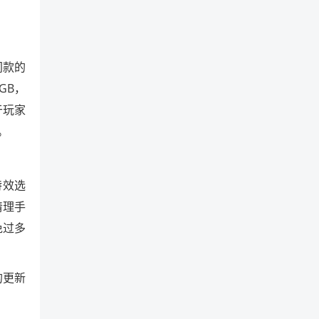
同款的
GB，
于玩家
。
特效选
清理手
免过多
的更新