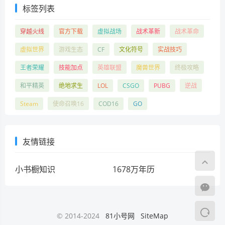
标签列表
穿越火线
官方下载
虚拟战场
战术革新
战术革命
虚拟世界
游戏生态
CF
文化符号
实战技巧
王者荣耀
技能加点
英雄联盟
魔兽世界
终极攻略
和平精英
绝地求生
LOL
CSGO
PUBG
逆战
Steam
使命召唤16
COD16
GO
友情链接
小书橱知识
1678万年历
© 2014-2024
81小号网
SiteMap