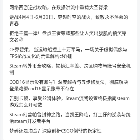
网络西游逆战攻略，在数据洪流中重铸大圣脊梁
逆战4月4日-6月30日，穿越时空的战火，致敬永不落幕的
青春
拒绝千篇一律！盘点王者荣耀那些让人笑出腹肌的搞笑铭
文名称
CF乔碧柔，当运输船撞上十万军马，一场关于虚拟偶像与
FPS枪战文化的荒诞解构cf乔珊
Steam转外币全攻略，揭秘汇率差、跨区购物与账号安全机
制
COD16显示没有账号？深度解析与五步修复法，彻底解决
登录难题cod16显示账号不存在
告别卡顿，享受丝滑体验，Steam流畅设置终极指南steam
游戏怎么开帧数
Steam幻兽帕鲁封神之路，当凯王降临，打工仔的逆袭与统
治steam开发者平台
梦碎还是淘金？深度剖析CSGO倒爷的稳定性