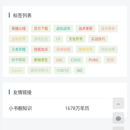
标签列表
穿越火线
官方下载
虚拟战场
战术革新
战术革命
虚拟世界
游戏生态
CF
文化符号
实战技巧
王者荣耀
技能加点
英雄联盟
魔兽世界
终极攻略
和平精英
绝地求生
LOL
CSGO
PUBG
逆战
Steam
使命召唤16
COD16
GO
友情链接
小书橱知识
1678万年历