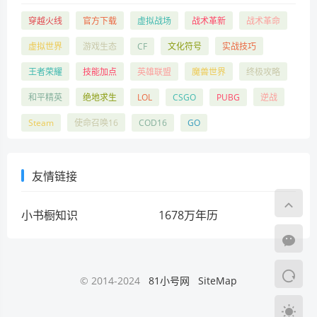
穿越火线
官方下载
虚拟战场
战术革新
战术革命
虚拟世界
游戏生态
CF
文化符号
实战技巧
王者荣耀
技能加点
英雄联盟
魔兽世界
终极攻略
和平精英
绝地求生
LOL
CSGO
PUBG
逆战
Steam
使命召唤16
COD16
GO
友情链接
小书橱知识
1678万年历
© 2014-2024
81小号网
SiteMap