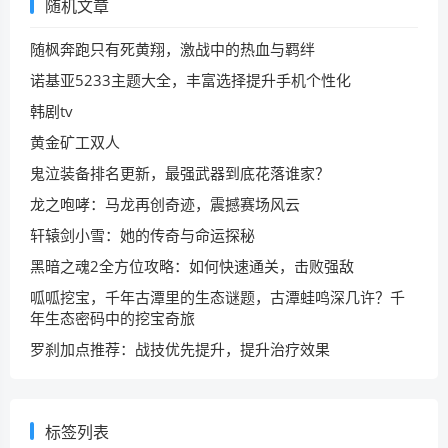
随机文章
随枫奔跑只有死黄翔，激战中的热血与羁绊
诺基亚5233主题大全，丰富选择提升手机个性化
韩剧tv
黄金矿工双人
鬼泣装备排名更新，最强武器到底花落谁家？
龙之咆哮：马龙再创奇迹，震撼赛场风云
轩辕剑小雪：她的传奇与命运探秘
黑暗之魂2全方位攻略：如何快速通关，击败强敌
呱呱挖宝，千年古潭里的生态谜题，古潭蛙鸣深几许？千
年生态密码中的挖宝奇旅
罗刹加点推荐：战技优先提升，提升治疗效果
标签列表