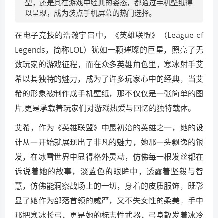
型，还是其在游戏中经典的姿态，都通过手机壁纸得
以呈现，成为装点手机屏幕的热门选择。
在电子竞技的浩瀚宇宙中，《英雄联盟》（League of
Legends，简称LOL）犹如一颗璀璨的巨星，照亮了无
数玩家的游戏征程，而在众多英雄角色里，寒冰射手艾
希以其独特的魅力，成为了许多玩家心中的经典，当艾
希的形象被制作成手机壁纸，那不仅仅是一张简单的图
片,更是承载着玩家们对游戏热爱与回忆的独特载体。
艾希，作为《英雄联盟》中最初始的英雄之一，她的设
计从一开始就展现出了非凡的魅力，她那一头飘逸的银
发，在冰雪世界中显得格外灵动，仿佛每一根发丝都在
诉说着她的故事，淡蓝色的眼眸中，透露着坚毅与智
慧，仿佛能洞察战场上的一切，身着的皮质服饰，既彰
显了她作为部落首领的威严，又不失女性的柔美，手中
那把寒冰长弓，更是她的标志性武器，弓身散发着冰冷