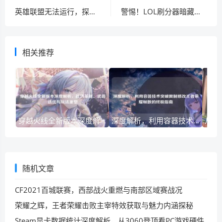
英雄联盟无法运行，探寻游戏困境与网络诊断难题
警惕！LOL刷分器暗藏的陷阱与危害
相关推荐
穿越火线全新版本深度解析，战场革新、武器迭代与玩法重塑
深度解析，利用容器技术突破限制修改王者荣耀帧数的终极指南
随机文章
CF2021百城联赛，西部战火重燃与南部区域赛战况
荣耀之辉，王者荣耀击败主宰特效获取与魅力内涵探秘
Steam显卡数据统计深度解析，从3060登顶看PC游戏硬件