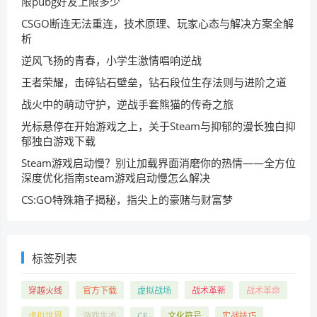
限pubg好友上限多少
CSGO断连无法重连，技术原理、玩家心态与解决方案全解
析
逆风飞扬的青春，小学生激情唱响逆战
王者荣耀，击碎钻石壁垒，钻石段位生存法则与进阶之道
战火中的萌动守护，逆战手套熊猫的传奇之旅
光标悬停在开始游戏之上，关于Steam与抑郁的漫长独白抑
郁独白游戏下载
Steam游戏启动慢？别让加载界面消磨你的热情——全方位
深度优化指南steam游戏启动慢怎么解决
CS:GO特殊箱子揭秘，指尖上的豪赌与财富梦
标签列表
穿越火线
官方下载
虚拟战场
战术革新
战术革命
虚拟世界
游戏生态
CF
文化符号
实战技巧