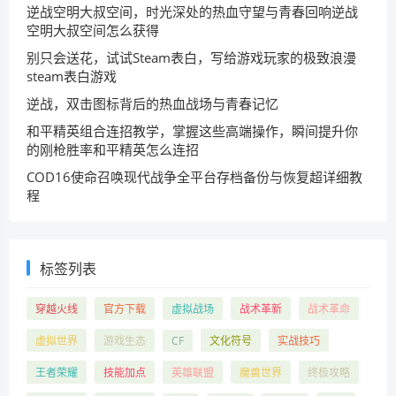
逆战空明大叔空间，时光深处的热血守望与青春回响逆战
空明大叔空间怎么获得
别只会送花，试试Steam表白，写给游戏玩家的极致浪漫
steam表白游戏
逆战，双击图标背后的热血战场与青春记忆
和平精英组合连招教学，掌握这些高端操作，瞬间提升你
的刚枪胜率和平精英怎么连招
COD16使命召唤现代战争全平台存档备份与恢复超详细教
程
标签列表
穿越火线
官方下载
虚拟战场
战术革新
战术革命
虚拟世界
游戏生态
CF
文化符号
实战技巧
王者荣耀
技能加点
英雄联盟
魔兽世界
终极攻略