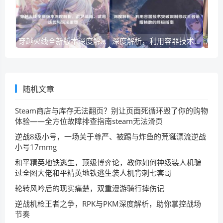
穿越火线全新版本深度解析，战场革新、武器迭代与玩法重塑
深度解析，利用容器技术突破限制修改王者荣耀帧数的终极指南
随机文章
Steam商店与库存无法翻页？别让页面死循环毁了你的购物
体验——全方位故障排查指南steam无法滑页
逆战8级小号，一场关于尊严、被踢与炸鱼的荒诞漂流逆战
小号17mmg
和平精英地铁逃生，顶级博弈论，教你如何神级装人机骗
过全图大佬和平精英地铁逃生装人机背刺七套哥
轮转风吟后的现实痛楚，双重漫游骑行摔伤记
逆战机枪王者之争，RPK与PKM深度解析，助你掌控战场
节奏